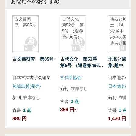
あなたへのおすすめ
古文書研
古代文化
地名と風
究 第85号
第52巻 第
土 14 特
5号 (通巻
集:越中 越
第496号)
の中の国の
地名と風土
古文書研究 第85号
古代文化 第52巻
地名と風土 
第5号 (通巻第496
集:越中 越
号)
の地名と風土
日本古文書学会編集
古代学協会
日本地名研究
勉誠出版(発売)
日本地名研究
新刊
在庫なし
新刊
在庫なし
新刊
在庫なし
古書
2 点
356 円~
古書
1 点
古書
1 点
880 円
1,430 円