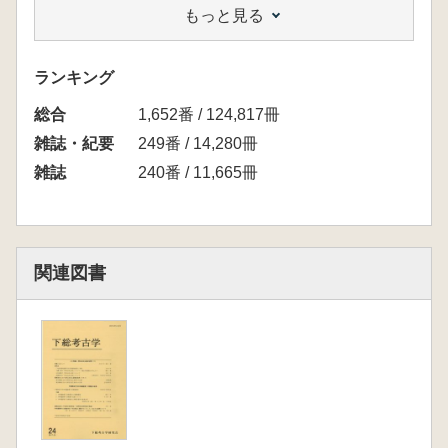
もっと見る
(1960年)
小林謙一 西村正衛の阿玉台式土器研究の軌跡
「阿玉台式土器編年的研究の概要」(文学研究
ランキング
科紀要第十八号)を中心に
総合
大村 裕 佐藤達夫「土器型式の実態 五領ヶ
1,652番 / 124,817冊
台式と勝坂式の間」における阿玉台式土器につ
雑誌・紀要
249番 / 14,280冊
いて 山内清男の土器型式概念との比較も兼ね
雑誌
240番 / 11,665冊
て
小澤政彦 「埼玉県埋蔵文化財調査事業団『縄
文中期土器群の再編』」における阿玉台式土器
の記載の検討
関連図書
【関東地方における阿玉台式土器集成結果(そ
の2)】
合田恵美子 東京都域における阿玉台式(後半)
の土器(補遺) 杉並区中袋遺跡第2号住居跡出土
土器の検討
【千葉県松戸市中峠遺跡第3次調査の成果】
下総考古学研究会 千葉県松戸市中峠遺跡第8