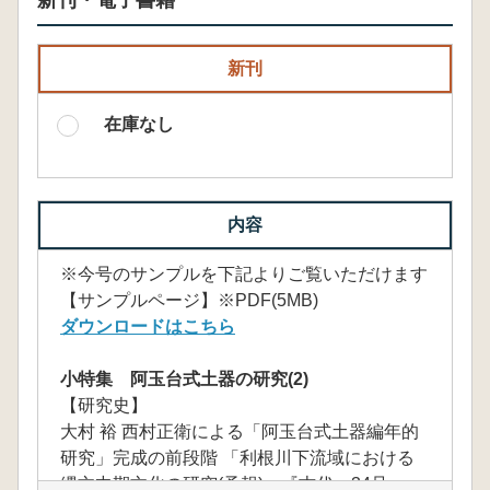
新刊・電子書籍
新刊
在庫なし
内容
※今号のサンプルを下記よりご覧いただけます
【サンプルページ】※PDF(5MB)
ダウンロードはこちら
小特集 阿玉台式土器の研究(2)
【研究史】
大村 裕 西村正衛による「阿玉台式土器編年的
研究」完成の前段階 「利根川下流域における
縄文中期文化の研究(予報)」『古代』34号