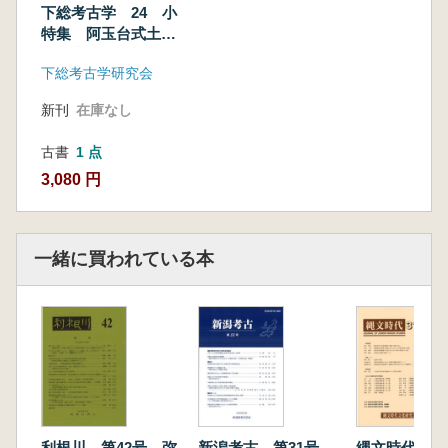
次調査報告
下総考古学 24 小
付編
特集 阿玉台式土器
1 植月 学 中峠遺跡第8次調査出土の動物遺体
の研究(1)
下総考古学研究会
(含:人骨破片)
2 建石 徹・奥山誠義・小倉頌子・河崎衣美 中
新刊
在庫なし
峠遺跡第8次調査第2号住居址炉体土器およびこ
れと同一個体の可能性ある土器片の胎土分析
古書
1 点
3 植月 学 中峠遺跡第8次調査出土人骨にみら
3,080 円
れた齧痕と埋葬環境復元における意味
4 山田康弘 中峠遺跡第8次調査第1号住居址内
における人骨の出土状況について
一緒に買われている本
5 小林謙一 中峠遺跡第8次調査出土土器の文
様割付
大工原 豊 房総地域の縄文時代中期の大形石
鏃 東長山野型融の展開とその意義
利根川 第42号 弥
新潟考古 第31号
縄文時代 第