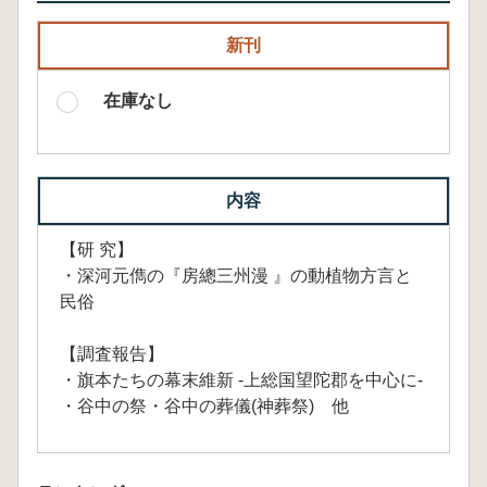
新刊
在庫なし
内容
【研 究】
・深河元儁の『房總三州漫 』の動植物方言と
民俗
【調査報告】
・旗本たちの幕末維新 -上総国望陀郡を中心に-
・谷中の祭・谷中の葬儀(神葬祭) 他