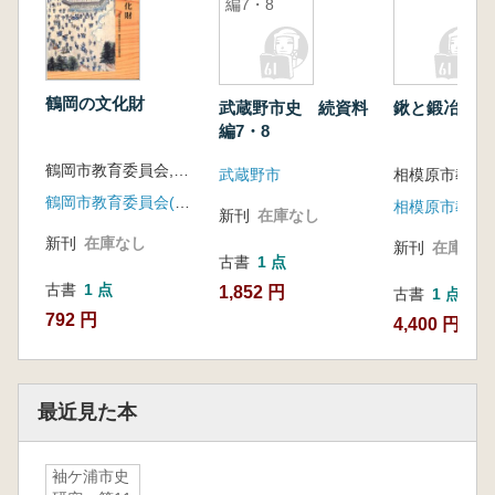
編7・8
鶴岡の文化財
武蔵野市史 続資料
鍬と鍛冶屋
編7・8
鶴岡市教育委員会,鶴岡市文化財愛護協会編
武蔵野市
鶴岡市教育委員会(山形県)
相模原市教育
新刊
在庫なし
新刊
在庫なし
新刊
在庫なし
古書
1 点
古書
1 点
1,852 円
古書
1 点
792 円
4,400 円
最近見た本
袖ケ浦市史