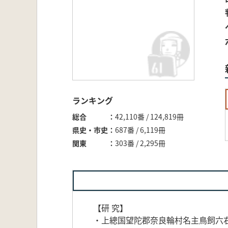
ランキング
総合
42,110番 / 124,819冊
県史・市史
687番 / 6,119冊
関東
303番 / 2,295冊
【研 究】
・上總国望陀郡奈良輪村名主鳥飼六