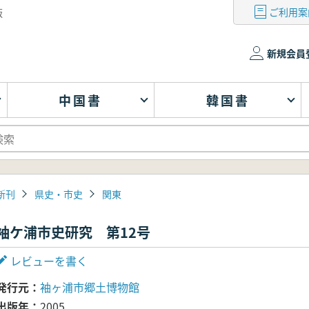
ご利用案
版
新規会員
中国書
韓国書
新刊
県史・市史
関東
袖ケ浦市史研究 第12号
レビューを書く
発行元
袖ヶ浦市郷土博物館
出版年
2005