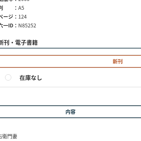
判
A5
ページ
124
六一ID
N85252
新刊・電子書籍
新刊
在庫なし
内容
右衛門妻