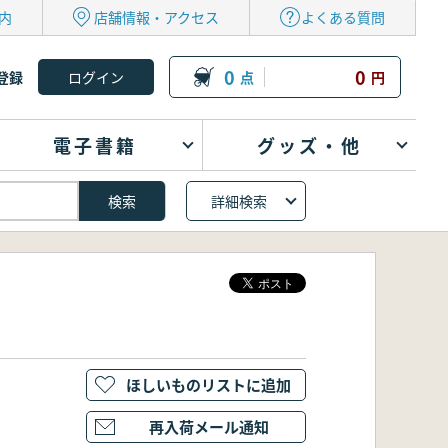
内
店舗情報・アクセス
よくある質問
0
0
登録
点
円
電子書籍
グッズ・他
詳細検索
ほしいものリストに追加
再入荷メール通知