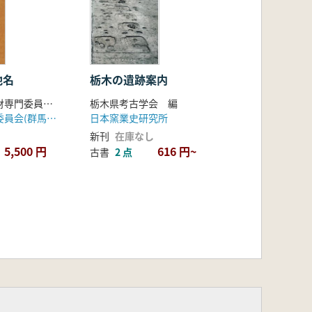
地名
栃木の遺跡案内
中之条町文化財専門委員会 編
栃木県考古学会 編
中之条町教育委員会(群馬県)
日本窯業史研究所
新刊
在庫なし
5,500 円
616 円~
古書
2 点