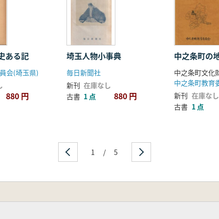
史ある記
埼玉人物小事典
中之条町の
員会(埼玉県)
毎日新聞社
し
新刊
在庫なし
880 円
880 円
新刊
在庫なし
古書
1 点
古書
1 点
1
/
5