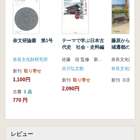
施設か?
はじめに/ 一 文献からみた東院地区/ 二
発掘調査でわかったこと/ 三 東院六期の建
物群について/ 四 楊梅宮とは何か?/ 五 楊
梅宮関連遺構群検出の意義
奈文研論叢 第1号
テーマで学ぶ日本古
藤原から平城
第5章 神野 恵 施釉瓦導・陶器の出土は何
代史 社会・史料編
城遷都の謎を
を示すのか?
奈良文化財研究所
佐藤 信 監修 新古代史の会 編
奈良文化財研究
はじめに/ 一 奈良三彩とは?/ 二 奈良三彩
はどこで、どのように使われた? / 三 平城
吉川弘文館
奈良文化財研
新刊
取り寄せ
官の奈良三彩の出土分布は?/おわりに
1,100円
新刊
取り寄せ
新刊
在庫なし
第6章 福嶋啓人 平城宮で即位した店頭の大
2,090円
嘗宮は?
古書
1 点
はじめに/一 『儀式』にみる大嘗宮/ 二 東
770 円
区朝堂院の大嘗宮遺構/ 三 中央区朝堂院の
大嘗宮遺構/ 四 平城宮の大嘗宮の変遷/ お
わりに
第7章 パネルディスカッション まだまだあ
レビュー
る平城宮の謎