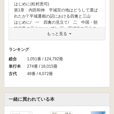
はじめに(松村恵司)
第1章 内田和伸 平城宮の地はどうして選ば
れたか? 平城遷都の詔における四禽と三山
はじめに/ 一 四禽の見立て/ 二 中国・朝
鮮半島の三山について/ 三 平城京の三山の
もっと見る
見立て/ 四 平城京の三山の私案
第2章 今井晃樹 平城宮のモデルは唐長安城
か?
ランキング
はじめに/ 一 平城京と唐長安城/ 二 平城
総合
宮と大明宮の類似点/ 三 大極殿院と含元殿
1,051番 / 124,792冊
院の共通性/ 四 平城宮松林苑は大明宮北半
単行本
274番 / 16,015冊
部に相当するか/ 五 遣唐使が入手した大明
古代
48番 / 4,072冊
宮の絵図
第3章 桑田訓也 平城宮はどのように作られ
たのか?
はじめに/ 一 なぜ「平城」宮と呼ぶのか?/
一緒に買われている本
二 なぜ東に張り出すのか?/ 三 平城宮はい
つ完成したのか?
第4章 小田祐樹 平城宮の東院とはどういう