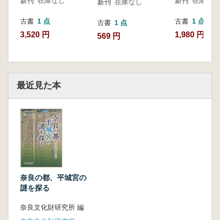
新刊
在庫なし
新刊
在庫なし
新刊
在庫なし
古書
1 点
古書
1 点
古書
1 点
3,520 円
1,980 円
569 円
最近見た本
奈良の都、平城宮の
謎を探る
奈良文化財研究所 編