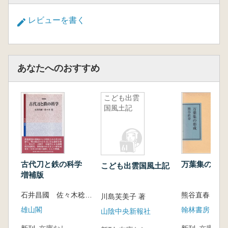
レビューを書く
あなたへのおすすめ
こども出雲
国風土記
古代刀と鉄の科学
万葉集の形成
こども出雲国風土記
増補版
石井昌國 佐々木稔 著
熊谷直春 著
川島芙美子 著
雄山閣
翰林書房
山陰中央新報社