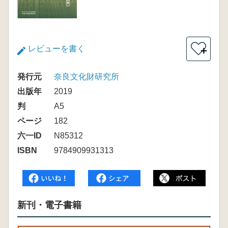
レビューを書く
＋
発行元
奈良文化財研究所
出版年
2019
判
A5
ページ
182
六一ID
N85312
ISBN
9784909931313
新刊・電子書籍