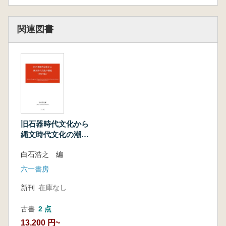
加藤悠雅 風化した下呂石、そのすがた 原石の
場合
関連図書
長澤有史 岐阜県下呂市湯ヶ峰採集の黒曜石製
尖頭器から 石材原産地への来訪者
伊藤栄二 近畿地方の旧石器時代から縄文時代
草創期における石器群の編年研究の現状と課題
資料紹介
長屋幸二 菅田遺跡採集資料について
川添和暁 設楽町大名倉遺跡採集黒曜石につい
て
旧石器時代文化から
堀木真美子 大名倉遺跡採集の黒曜石分析につ
縄文時代文化の潮
いて
流 研究の視点
白石浩之 編
早川由香里 東海市高ノ御前遺跡の石器につい
て
六一書房
水野裕之 名古屋市堀越町遺跡の鹿角製剥離
新刊
在庫なし
具
小栗康寛 窯屋で使用された砥石
古書
2 点
13,200 円~