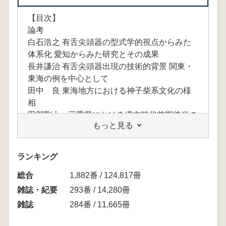
【目次】
論考
白石浩之 有舌尖頭器の型式学的視点からみた
体系化 愛知からみた研究とその成果
長井謙治 有舌尖頭器出現の技術的背景 関東・
東海の例を中心として
田中 良 東海地方における神子柴系文化の様
相
田部剛士 三重県における縄文時代前期後半の
もっと見る
石器群 いわゆる「鳥浜系石器群」の位置づけ
高橋秀光 爪形文土器段階にともなう細身の石
槍について
ランキング
森 勇一 東海地方の旧石器時代の環境史をめ
総合
ぐる諸問題
1,882番 / 124,817冊
川合剛 愛知県の後期旧石器時代から縄文時代
雑誌・紀要
293番 / 14,280冊
草創期の遺跡分布について
雑誌
284番 / 11,665冊
平井義敏 東海地方における白色風化石材の広
がり(2)