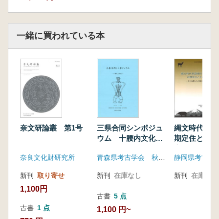
一緒に買われている本
奈文研論叢 第1号
三県合同シンポジュ
縄文時代草創
ウム 十腰内文化と
期定住とそ
は
富士山麓から
奈良文化財研究所
青森県考古学会 秋田考古学協会 岩手考古学会
新刊
取り寄せ
新刊
在庫なし
新刊
在庫なし
1,100円
古書
5 点
古書
1 点
1,100 円~