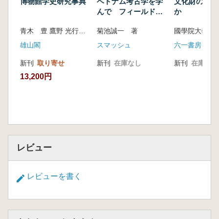
博物館学史研究事典
ベトナム考古学を学
文化財の活用
んで フィールド調
か
査28年
青木 豊 鷹野 光行 編
菊池誠一 著
雄山閣
スマッシュ
六一書房
新刊
取り寄せ
新刊
在庫なし
新刊
在庫なし
13,200円
レビュー
レビューを書く