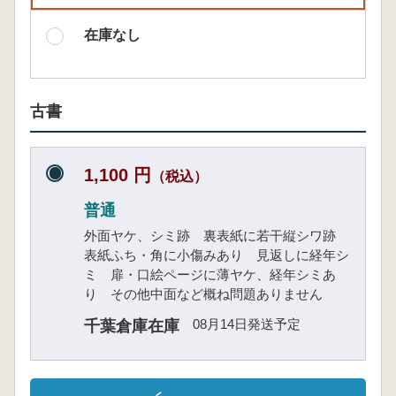
在庫なし
古書
1,100 円
（税込）
普通
外面ヤケ、シミ跡 裏表紙に若干縦シワ跡
表紙ふち・角に小傷みあり 見返しに経年シ
ミ 扉・口絵ページに薄ヤケ、経年シミあ
り その他中面など概ね問題ありません
08月14日発送予定
千葉倉庫在庫