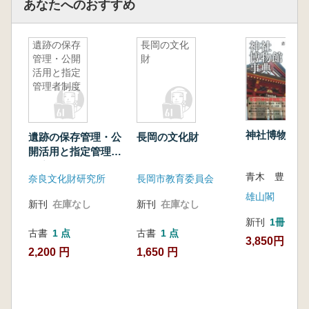
あなたへのおすすめ
遺跡の保存
長岡の文化
管理・公開
財
活用と指定
管理者制度
神社博物館事
遺跡の保存管理・公
長岡の文化財
開活用と指定管理者
制度
青木 豊 編
奈良文化財研究所
長岡市教育委員会
雄山閣
新刊
在庫なし
新刊
在庫なし
新刊
1冊
古書
1 点
古書
1 点
3,850円
2,200 円
1,650 円