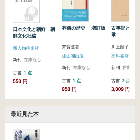
文化社編
葬儀の歴史 増訂版
古事記と女性
日本文化と朝鮮 朝
承
鮮文化社編
芳賀登著
川上順子 著
新人物往来社
雄山閣出版
高科書店
新刊
在庫なし
新刊
在庫なし
新刊
在庫なし
古書
1 点
古書
1 点
古書
2 点
550 円
950 円
3,009 円~
最近見た本