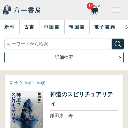
0
新刊
古書
中国書
韓国書
電子書籍
詳細検索
新刊
民俗・民族
神道のスピリチュアリテ
ィ
鎌田東二著