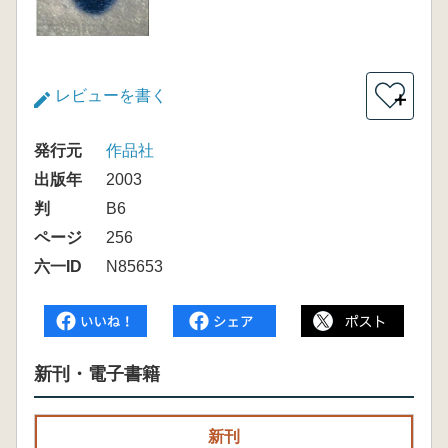
レビューを書く
＋
発行元
作品社
出版年
2003
判
B6
ページ
256
六一ID
N85653
新刊・電子書籍
新刊