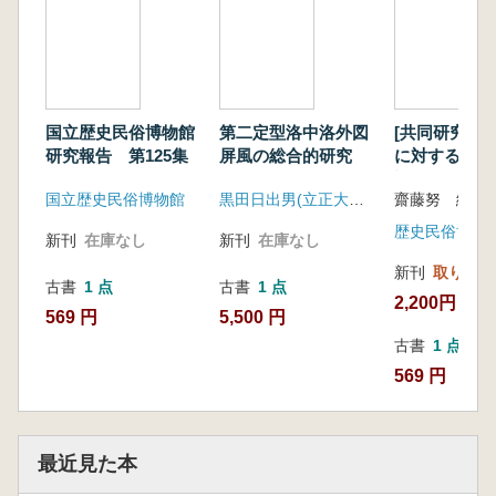
国立歴史民俗博物館
第二定型洛中洛外図
[共同研究]歴
研究報告 第125集
屏風の総合的研究
に対する自然
調査法の開発
国立歴史民俗博物館
黒田日出男(立正大学文学部)
齋藤努 編
に関する研究
歴史民俗博物
新刊
在庫なし
新刊
在庫なし
新刊
取り寄せ
古書
1 点
古書
1 点
2,200円
569 円
5,500 円
古書
1 点
569 円
最近見た本