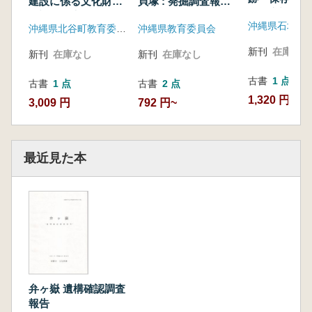
建設に係る文化財発
貝塚 : 発掘調査報告
画策定調査報
掘調査報告
書
沖縄県北谷町教育委員会
沖縄県教育委員会
新刊
在庫なし
新刊
在庫なし
新刊
在庫なし
古書
1 点
古書
1 点
古書
2 点
1,320 円
3,009 円
792 円~
最近見た本
弁ヶ嶽 遺構確認調査
報告