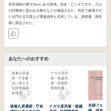
首里城跡の東方1kmにある聖地。俗名「ビンヌウタキ」入口
の拝殿跡と思われる敷石などが確認された。戦災で破壊され
た石門の古写真など関連資料も充実している。調査後、国史
跡に指定された。
あなたへのおすすめ
後兼久原遺
ナガタ原貝
跡 : 庁舎建
塚・船越貝
設に係る文
塚 : 発掘調
化財発掘調
査報告書
査報告
史跡フルスト
後兼久原遺跡 : 庁舎
ナガタ原貝塚・船越
跡 保存整備