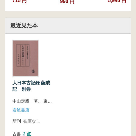
715 円
5,940 円
990 円
最近見た本
大日本古記録 薩戒
記 別巻
中山定親 著、 東京大學史料編纂所 編
岩波書店
新刊
在庫なし
古書
2 点