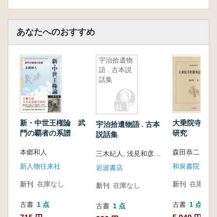
あなたへのおすすめ
宇治拾遺物
語 . 古本説
話集
新・中世王権論 武
大乗院寺社雑
宇治拾遺物語 . 古本
門の覇者の系譜
研究
説話集
本郷和人
森田恭二 著
三木紀人, 浅見和彦校注 . 中村義雄, 小内一明校注
新人物往来社
和泉書院
岩波書店
新刊
在庫なし
新刊
在庫なし
新刊
在庫なし
古書
1 点
古書
1 点
古書
1 点