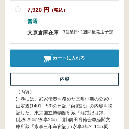
7,920 円
（税込）
普通
3営業日~1週間後発送予定
文京倉庫在庫
カートに入れる
内容
【内容】
別巻には、武家伝奏を務めた室町中期の公家中
山定親(1401―59)の日記『薩戒記』の内容を摘
記した、東京国立博物館所蔵「薩戒記目録」
(応永25年?永享2年)、(財)前田育徳会尊経閣文
庫所蔵「永享三年辛亥記」(永享3年?11年).同