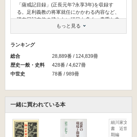
「薩戒記目録」(正長元年?永享3年)を収録す
る。足利義教の将軍就任にかかわる内容など、
現在日記本体の残らない項目も多く、貴重な史
もっと見る
料である。
ランキング
総合
28,889番 / 124,839冊
歴史一般・史料
428番 / 4,627冊
中世史
78番 / 989冊
一緒に買われている本
細川家文
書 近世初
期編