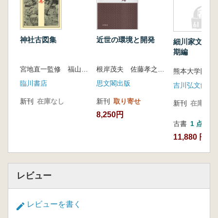
神社古図集
近世の環境と開発
細川家文書 
期編
宮地直一監修 福山敏男ほか 編
根岸茂夫 佐藤孝之 他 著
臨川書店
思文閣出版
吉川弘文館
新刊
在庫なし
新刊
取り寄せ
新刊
在庫なし
8,250円
古書
1 点
11,880 円
レビュー
レビューを書く