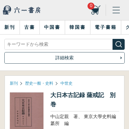
0
新刊
古書
中国書
韓国書
電子書籍
詳細検索
新刊
歴史一般・史料
中世史
大日本古記録 薩戒記 別
巻
中山定親 著、 東京大學史料編
纂所 編