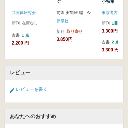
ぐ
小特集 東日
時代・文化研
共同体研究会
前園 実知雄 編 今尾 文昭 編
東京考古談話
考」 その是
る
新泉社
新刊
在庫なし
新刊
1冊
3,300円
新刊
取り寄せ
古書
1 点
3,850円
古書
2 点
2,200 円
3,300 円~
レビュー
レビューを書く
あなたへのおすすめ