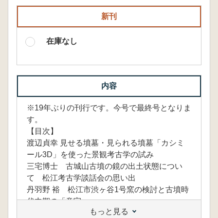
新刊
在庫なし
内容
※19年ぶりの刊行です。今号で最終号となりま
す。
【目次】
渡辺貞幸 見せる墳墓・見られる墳墓「カシミ
ール3D」を使った景観考古学の試み
三宅博士 古城山古墳の鏡の出土状態につい
て 松江考古学談話会の思い出
丹羽野 裕 松江市渋ヶ谷1号窯の検討と古墳時
代中期の「意宇」
もっと見る
大谷晃二・岡崎雄二郎 松江市・比津小丸山古