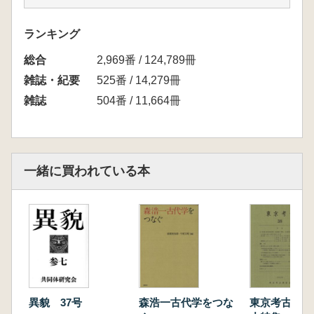
墳採集の須恵器
山根克彦・岡崎雄二郎 松江市・桜本古墳(推
ランキング
定)の石材について
総合
村上 勇 出雲国一之畑出土の古瀬戸四耳壷と
2,969番 / 124,789冊
瓦製経筒 県外に流出した出土陶磁器について
雑誌・紀要
525番 / 14,279冊
の回想
雑誌
504番 / 11,664冊
今岡 稔 出雲・上之郷(かんのご)城 松江・久多
見山城踏査報告
蓮岡法暲 雲南市大東町所在の通称一丁地蔵に
ついて
一緒に買われている本
西尾克己 島根考古学会(旧)の活動と遺跡調査
石井 悠 考古学 今になって思うこと
宍道正年 昭和41、2年ごろの思い出 松江考
古学談話会とからめて
松江考古学談話会 会誌『松江考古』刊行のあ
ゆみと内容
異貌 37号
森浩一古代学をつな
東京考古 第