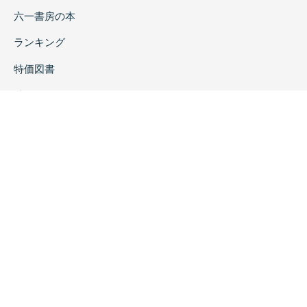
六一書房の本
ランキング
特価図書
特集
書店様へ
著者ログイン
会社案内
お問い合わせ
リンク
採用情報
プライバシーポリシー