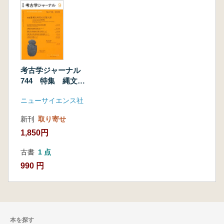
考古学ジャーナル
744 特集 縄文時
代の石製人形(岩偶岩
ニューサイエンス社
版類)研究
新刊
取り寄せ
1,850円
古書
1 点
990 円
本を探す