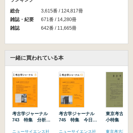
九州地方の岩偶について/寒川 朋枝
総合
■ 考古アカデミックレポート
3,615番 / 124,817冊
戦時下の日本における「みづら」と古代/林 み
雑誌・紀要
671番 / 14,280冊
ちこ
雑誌
642番 / 11,665冊
水中考古学における広域・詳細調査へのロボッ
ト技術の適用/武村 史朗・坂上 憲光
一緒に買われている本
考古学ジャーナル
考古学ジャーナル
東京考古 第
743 特集 分析科
745 特集 今日の
小特集 東日
学と考古学
土偶研究
時代・文化研
ニューサイエンス社
ニューサイエンス社
東京考古談話
考」 その是