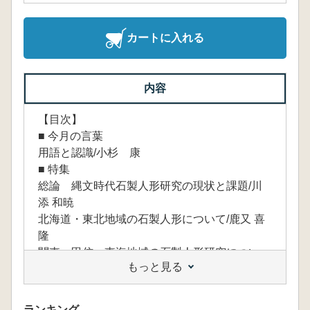
カートに入れる
内容
【目次】
■ 今月の言葉
用語と認識/小杉 康
■ 特集
総論 縄文時代石製人形研究の現状と課題/川
添 和暁
北海道・東北地域の石製人形について/鹿又 喜
隆
関東・甲信・東海地域の石製人形研究につい
もっと見る
て/川添 和暁
北陸・関西・中国・四国地域の岩偶岩版類につ
いて/大野 淳也
ランキング