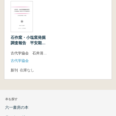
石作窯・小塩窯発掘
調査報告 平安期緑
釉陶器・緑釉瓦生産
古代学協会 石井清司 市川創編
の多分野協働型研究
古代学協会
新刊
在庫なし
本を探す
六一書房の本