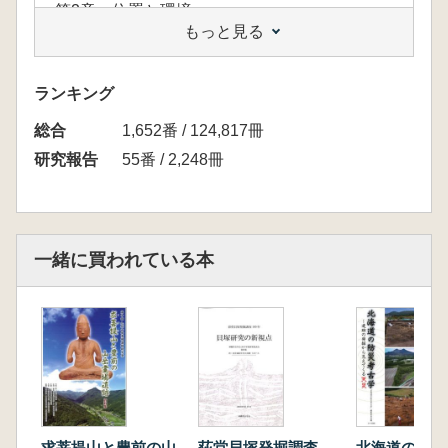
第2章 位置と環境
もっと見る
第3章 石作窯の遺構と遺物
第4章 小塩窯の遺構と遺物
第5章 自然科学的分析
ランキング
第6章 考察
総合
付表
1,652番 / 124,817冊
第2部 研究報告篇
研究報告
55番 / 2,248冊
第1章 緑釉陶器窯について
第2章 小型三角窯の展開 亀岡市篠窯跡群の場
合
第3章 洛北・本山官山遺跡の基礎的検討 石作
一緒に買われている本
窯成立前夜の様相
第4章 篠窯跡群黒岩3号窯跡ほかの採集遺物
第5章 平安前期の緑釉瓦生産
第6章 平安京の緑釉瓦
第7章 緑釉陶器・緑釉瓦の胎土分析
第8章 緑釉陶器・緑釉瓦の色調分析
第3部 資料紹介篇
第1章 吉志部瓦窯の窯道具
求菩提山と豊前の山
荻堂貝塚発掘調査
北海道の防災