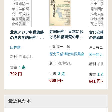
中世遺跡の
出土古瓦の
考古学的研
需給関係
究 平成17
推定安積郡
年度研究調
衙跡出土古
査報告書
瓦とその瓦
屋
共同研究 日本にお
北東アジア中世遺跡
古代安積郡出
ける民俗研究の形成
の考古学的研究 平
の需給関係 
と発展に関する基礎
成17年度研究調査報
積郡衙跡出土
小池淳一 編
研究
臼杵勲
戸田有ニ 編
告書
その瓦屋
歴史民俗博物館振興会
新刊
在庫なし
新刊
在庫なし
新刊
在庫なし
古書
1 点
古書
2 点
792 円
古書
2 点
660 円~
641 円~
最近見た本