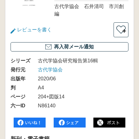
古代学協会 石井清司 市川創
編
レビューを書く
＋
再入荷メール通知
シリーズ
古代学協会研究報告第16輯
発行元
古代学協会
出版年
2020/06
判
A4
ページ
204+図版14
六一ID
N86140