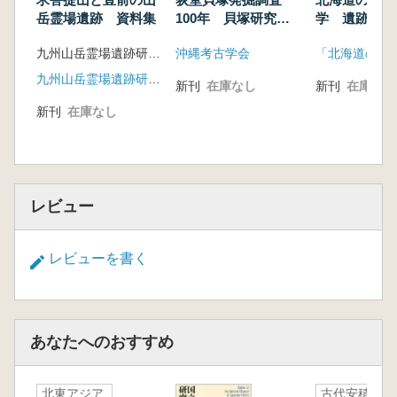
第2章 尼吹ノ谷窯跡
岳霊場遺跡 資料集
100年 貝塚研究の
学 遺跡の発
新視点
見えてくる天
第4部 研究の総括
九州山岳霊場遺跡研究会 九州歴史資料館 編
沖縄考古学会
研究の総括
九州山岳霊場遺跡研究会
新刊
在庫なし
新刊
在庫なし
新刊
在庫なし
レビュー
レビューを書く
あなたへのおすすめ
北東アジア
古代安積郡