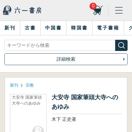
0
新刊
古書
中国書
韓国書
電子書籍
詳細検索
新刊
宗教
大安寺 国家筆頭大寺への
大安寺 国家筆頭
大寺へのあゆみ
あゆみ
木下 正史著