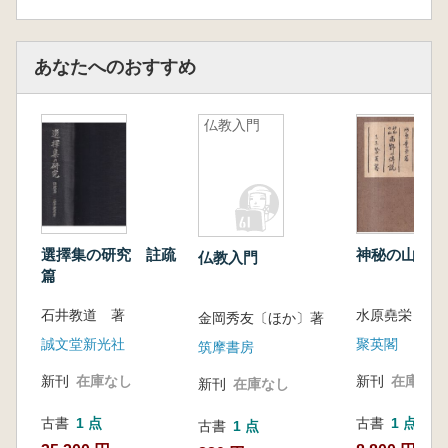
あなたへのおすすめ
仏教入門
選擇集の研究 註疏
神秘の山高野
仏教入門
篇
石井教道 著
水原堯栄 著
金岡秀友〔ほか〕著
誠文堂新光社
聚英閣
筑摩書房
新刊
在庫なし
新刊
在庫なし
新刊
在庫なし
古書
1 点
古書
1 点
古書
1 点