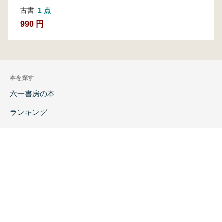
古書
1 点
990 円
本を探す
六一書房の本
ランキング
特価図書
特集
書店様へ
著者ログイン
会社案内