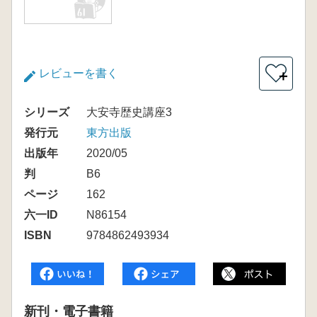
レビューを書く
＋
シリーズ
大安寺歴史講座3
発行元
東方出版
出版年
2020/05
判
B6
ページ
162
六一ID
N86154
ISBN
9784862493934
新刊・電子書籍