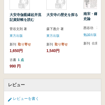
南宋・鎌倉仏
大安寺伽藍縁起并流
大安寺の歴史を探る
史論
記資財帳を読む
西谷功 著
菅谷文則 著
森下惠介 著
勉誠出版
東方出版
東方出版
新刊
在庫なし
新刊
取り寄せ
新刊
取り寄せ
1,650円
1,540円
古書
1 点
990 円
レビュー
レビューを書く