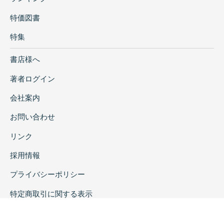
國生 知子
特価図書
内尾山宝蔵院相円寺と薬師如来坐
特集
像 井
形 進
書店様へ
松尾山周辺の仏教彫
著者ログイン
國生 知子
松尾山十三末寺と松尾山の入
会社案内
峰
お問い合わせ
岡寺 良
豊前に分布する土製地蔵菩薩
リンク
像
採用情報
若杦 善満
稲積山と頼
プライバシーポリシー
栗焼 憲児
特定商取引に関する表示
下毛地域における山岳霊場遺跡と祭礼行事
曽我 俊裕・三谷 紘平・尭 純一・秦 忠