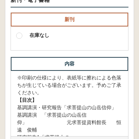
新刊・電子書籍
新刊
在庫なし
内容
※印刷の仕様により、表紙等に擦れによる色落
ちが生じている場合がございます。予めご了承
ください。
【目次】
基調講演・研究報告「求菩提山の山岳信仰」
基調講演 「求菩提山の山岳信
仰」 元求菩提資料館長 恒
遠 俊輔
研究報告1「求菩提山の