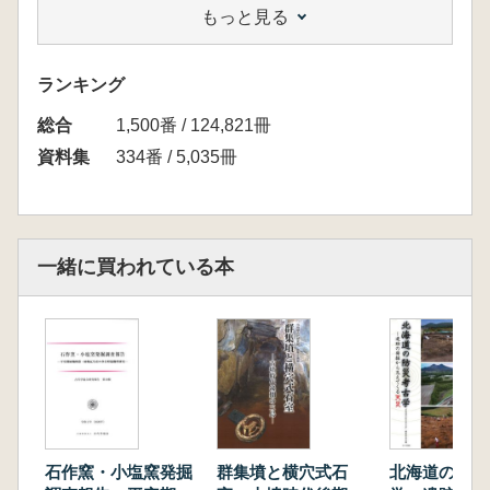
もっと見る
薬」 求菩提資料館副館
長 相良 悦子
研究報告2「求菩提山とその周辺の古尊像―平
ランキング
安時代後期の作例を中心に―」
総合
九州歴史資料館学芸員 井形 進
1,500番 / 124,821冊
研究報告3「求菩提山山岳霊場遺跡の平面構造
資料集
334番 / 5,035冊
―坊集落を中心として―」
九州歴史資料館学芸員 岡寺 良
研究報告4「求菩提の農村景観～修験と共に生
きた人々～」
一緒に買われている本
求菩提資料館館長 栗焼 憲児
紙上特集①「山岳霊場求菩提山」
求菩提山の自然環
中内 華奈
求菩提山の縁起と伝
栗焼 憲児
石作窯・小塩窯発掘
群集墳と横穴式石
北海道の防災