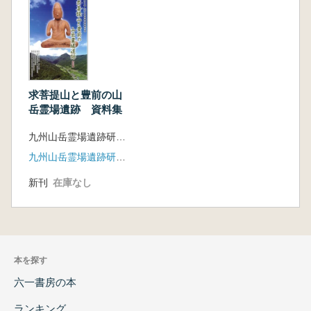
木村 達美
松尾山の発掘調査成
末永 浩一
求菩提山の史跡指
求菩提山と豊前の山
岳霊場遺跡 資料集
吉田 東明
紙上特集③「求菩提山を取り巻く豊前の山岳信
九州山岳霊場遺跡研究会 九州歴史資料館 編
仰空間」
九州山岳霊場遺跡研究会
豊前の松
新刊
在庫なし
吉田扶希子
豊前の湯立神楽―修験との関連を中心に
― 有馬 徳行
山岳霊場出土の古墳時代遺
本を探す
物
若杦 善満
六一書房の本
等覚寺青龍窟の石仏
ランキング