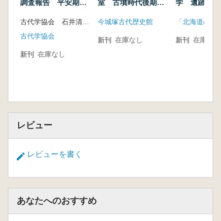
求菩提山の中世文
調査報告 平安期緑
室 古墳時代後期の
学 遺跡の発
釉陶器・緑釉瓦生産
三島
見えてくる天
古代学協会 石井清司 市川創編
今城塚古代歴史館
の多分野協働型研究
一瀬 智
古代学協会
求菩提山の経
新刊
在庫なし
新刊
在庫なし
新刊
在庫なし
山口 裕平
求菩提山の経塚遺
松川 博一
求菩提山とその周辺の石造物―中世石造物を中
心に― 江藤 和幸
レビュー
求菩提山の出土陶磁
器 遠
レビューを書く
藤 啓介・若杦 善満
求菩提山六峰と求菩提山入峰修
行 岡
寺 良
あなたへのおすすめ
求菩提山周辺の