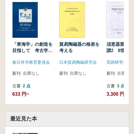
岡寺 良
求菩提山と
遠藤 啓介
求菩提山の仏教絵画―古代と中世の作品2件に
ついて― 井形 進
「東海学」の創造を
貿易陶磁器の格差を
須恵器窯の技
紙上特集②「発掘された豊前の山岳霊場遺跡と
目指して 考古学と
考える
譜2 8世紀中
史跡保存」
歴史学の諸問題
世紀を中心に
求菩提山の発掘調査成
春日井市教育委員会
日本貿易陶磁研究会
窯跡研究会
果
新刊
在庫なし
新刊
在庫なし
新刊
在庫なし
棚田 昭仁
如法寺の発掘調査成
古書
2 点
古書
3 点
633 円~
3,300 円~
山口 裕平
普智山等覚寺の発掘調査成
果
若杦 善満
最近見た本
蔵持山の発掘調査成