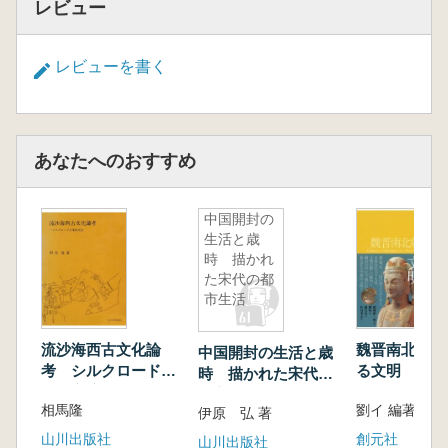
レビュー
レビューを書く
あなたへのおすすめ
中国開封の
生活と歳
時 描かれ
た宋代の都
市生活
流沙海西古文化論
魏晋南北朝 
中国開封の生活と歳
考 シルクロードの
る文明
時 描かれた宋代の
東西交流
都市生活
相馬隆
伊原 弘 著
山川出版社
創元社
山川出版社