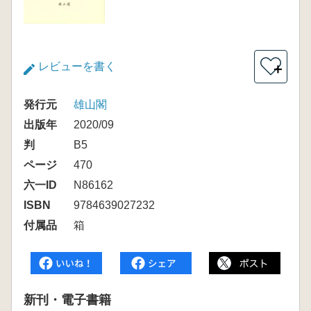
レビューを書く
＋
発行元
雄山閣
出版年
2020/09
判
B5
ページ
470
六一ID
N86162
ISBN
9784639027232
付属品
箱
新刊・電子書籍