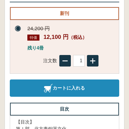
新刊
24,200 円
12,100 円
（税込）
特価
残り4冊
注文数
カートに入れる
目次
【目次】
第Ⅰ部 北方青銅器文化