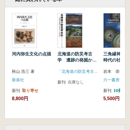
第15章 遼東の遼寧式銅剣
第16章 朝鮮半島の遼寧式銅剣
第17章 朝鮮半島の細形銅剣
第18章 朝鮮半島の細形銅剣と細形銅矛の成立
年代
第19章 朝鮮半島の細形銅戈の始まり
第20章 東北アジアの触角式銅剣
第21章 遼寧式銅剣文化と細形銅剣文化
河内弥生文化の点描
北海道の防災考古
三角縁神獣鏡
第22章 鋳型からみた北部九州の青銅器の始ま
学 遺跡の発掘から
時代の社会
り
見えてくる天災
秋山 浩三 著
「北海道の防災考古学」編集委員会
岩本 崇 著
結語 ― 東アジア青銅器時代の始原と展開
新泉社
六一書房
新刊
在庫なし
新刊
取り寄せ
新刊
10冊以
8,800円
5,500円