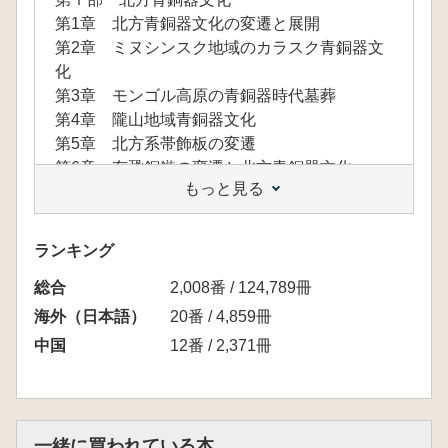
第1章 北方青銅器文化の変遷と展開
第2章 ミヌシンスク地域のカラスク青銅器文
化
第3章 モンゴル高原の青銅器時代墓葬
第4章 隴山地域青銅器文化
第5章 北方系帯飾板の変遷
第6章 有銎銅鏃の変遷と北方青銅器文化
もっと見る
第Ⅱ部 中原青銅器文化
第7章 中原青銅器文化の始まり
第8章 二里頭青銅器と商代前期の青銅器
ランキング
第9章 初期国家概念からみた商代の青銅器
総合
第10章 周代青銅器文化の展開
2,008番 / 124,789冊
第11章 周式銅剣と巴蜀青銅器の始まり
海外（日本語）
20番 / 4,859冊
第Ⅲ部 中国西南青銅器文化
中国
12番 / 2,371冊
第12章 川西高原の石棺墓の展開
第13章 川西高原石棺墓文化と北方青銅器
第14章 川西青銅器・洱海系青銅器の変遷
第Ⅳ部 東北アジア青銅器文化
一緒に買われている本