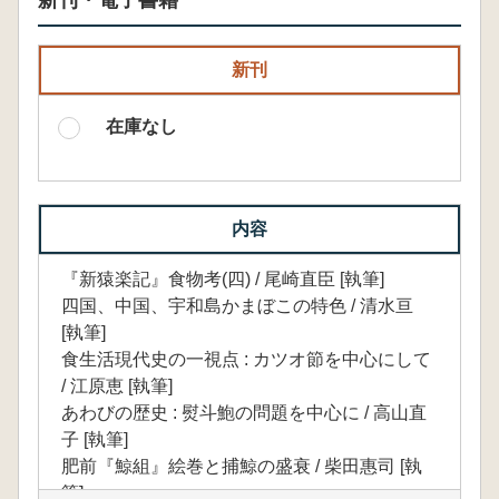
新刊・電子書籍
新刊
在庫なし
内容
『新猿楽記』食物考(四) / 尾崎直臣 [執筆]
四国、中国、宇和島かまぼこの特色 / 清水亘
[執筆]
食生活現代史の一視点 : カツオ節を中心にして
/ 江原恵 [執筆]
あわびの歴史 : 熨斗鮑の問題を中心に / 高山直
子 [執筆]
肥前『鯨組』絵巻と捕鯨の盛衰 / 柴田惠司 [執
筆]