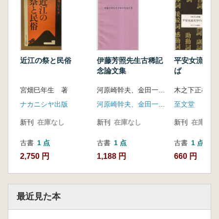
近江の祭と民俗
伊藤芳照先生古稀記
平安女流文学
念論文集
ば
宮畑巳年生 著
河原崎幹夫、金田一秀穂、江田すみれ、斎藤伸子 編
木之下正雄 
ナカニシヤ出版
河原崎幹夫、金田一秀穂、江田すみれ、斎藤伸子
至文堂
新刊
在庫なし
新刊
在庫なし
新刊
在庫なし
古書
1 点
古書
1 点
古書
1 点
2,750 円
1,188 円
660 円
最近見た本