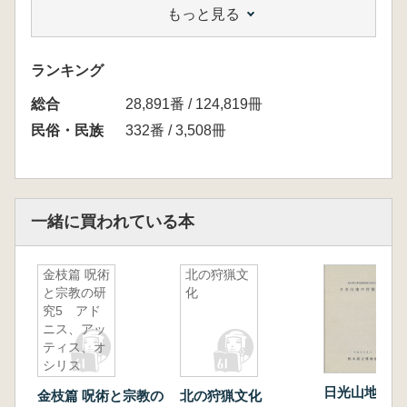
もっと見る
野菜の系譜 / 青葉高 [執筆]
蔬菜・果実の中国および日本における渡来と受
容の歴史について / 渡辺正 [執筆]
ランキング
わが国の野菜と文化 : ツケナ、カブを中心とし
総合
て / 矢澤進 [執筆]
28,891番 / 124,819冊
江戸のみかん : 明るい近世像 / 塚本学 [執筆]
民俗・民族
332番 / 3,508冊
酥酪考 / 和仁皓明 [執筆]
中世の狩猟・漁撈と庶民生活 : おもに肉食との
関係から / 原田信男 [執筆]
食卓の牛肉 : (1)わが国の牛肉食の歴史と現状 /
一緒に買われている本
宮崎昭 [執筆]
肉ジャガとスキヤキ / 吉田忠 [執筆]
金枝篇 呪術
北の狩猟文
江戸時代の料理本にみるたまご料理について /
と宗教の研
化
松本仲子 [執筆]
究5 アド
ニス、アッ
ティス、オ
シリス
日光山地の狩
金枝篇 呪術と宗教の
北の狩猟文化