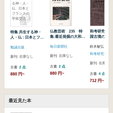
る神・人・
仏 : 日本と
フランスの
学術交流
仏教芸術 235 特
和考研究3 
特集 共生する神・
集:最近発掘の大和の
国古墳の終焉
人・仏 : 日本とフラ
飛鳥時代寺院跡
墓 (1)
ンスの学術交流
毎日新聞社
鈴木敏弘 編
勉誠出版
和考研究会
新刊
在庫なし
新刊
在庫なし
新刊
在庫なし
古書
2 点
古書
2 点
880 円~
古書
4 点
880 円~
712 円~
最近見た本