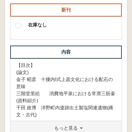
新刊
在庫なし
内容
【目次】
(論文)
金子 昭彦 十腰内I式上器文化における配石の
意味
三階堂里絵 消費地平泉における常滑三筋壷
(資料紹介)
千田 政博 洋野町内遣跡出土製塩関連遺物(縄
文・古代)
もっと見る