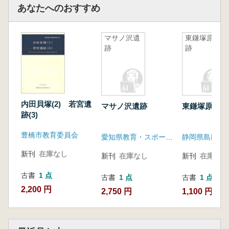
あなたへのおすすめ
マサノ沢遺
東鎌塚原遺
跡
跡
内田貝塚(2) 若宮遺
マサノ沢遺跡
東鎌塚原遺跡
跡(3)
豊橋市教育委員会
愛知県教育・スポーツ振興財団愛知県埋蔵文化財センター
新刊
在庫なし
新刊
在庫なし
新刊
在庫なし
古書
1 点
古書
1 点
古書
1 点
2,200 円
2,750 円
1,100 円