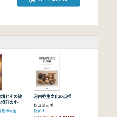
古墳とその被
河内弥生文化の点描
古墳群の小規
秋山 浩三 著
新泉社
飛鳥博物館