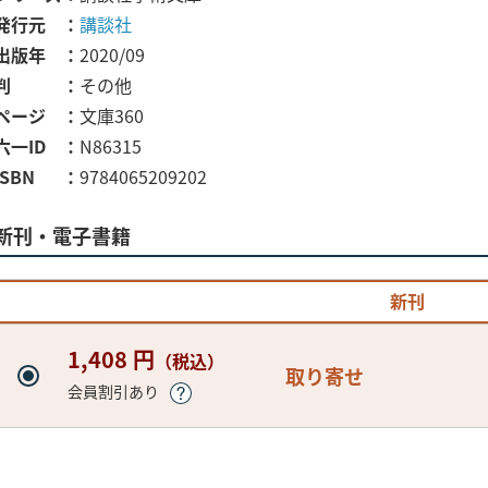
発行元
講談社
出版年
2020/09
判
その他
ページ
文庫360
六一ID
N86315
ISBN
9784065209202
新刊・電子書籍
新刊
1,408 円
（税込）
取り寄せ
会員割引あり