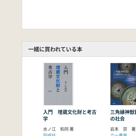
一緒に買われている本
入門 埋蔵文化財と考古
三角縁神獣
学
の社会
水ノ江 和同 著
岩本 崇 著
同成社
六一書房