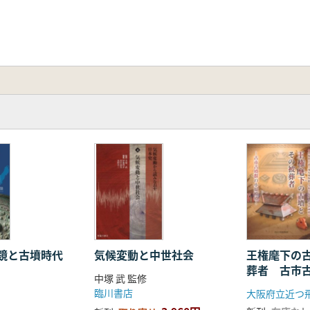
鏡と古墳時代
気候変動と中世社会
王権麾下の
葬者 古市
中塚 武 監修
模墳
臨川書店
大阪府立近つ