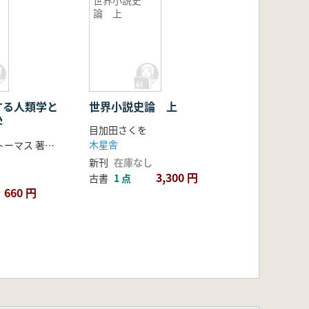
世界小説史
論 上
する人類学と
世界小説史論 上
学
目加田さくを
木星舎
デービット・トーマス 著 関 俊彦 訳
新刊
在庫なし
3,300 円
古書
1 点
660 円