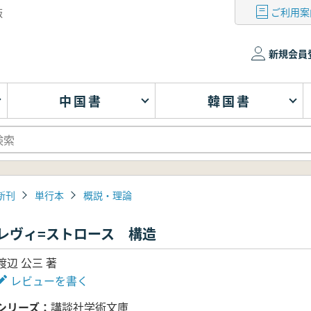
ご利用案
版
新規会員
中国書
韓国書
新刊
単行本
概説・理論
レヴィ=ストロース 構造
渡辺 公三 著
レビューを書く
シリーズ
講談社学術文庫