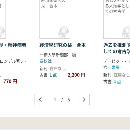
經濟學研究の
過去を推測す
者
栞 合本
る人類学とし
ての考古学
界・精神病者
經濟學研究の栞 合本
過去を推測
しての考古
一橋大學新聞部 編
春秋社
シャルル・ブロンデル著 ; 宮城音彌譯
六一書房
新刊
在庫なし
2,200 円
し
新刊
在庫なし
古書
1 点
770 円
古書
1 点
1
/
5