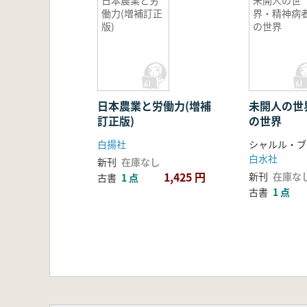
日本農業と労
未開人の世
働力(増補訂正
界・精神病
版)
の世界
日本農業と労働力(増補
未開人の世
訂正版)
の世界
白揚社
白水社
新刊
在庫なし
1,425 円
新刊
在庫な
古書
1 点
古書
1 点