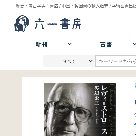
歴史・考古学専門書店 / 中国・韓国書の輸入販売 / 学術図書出
新刊
古書