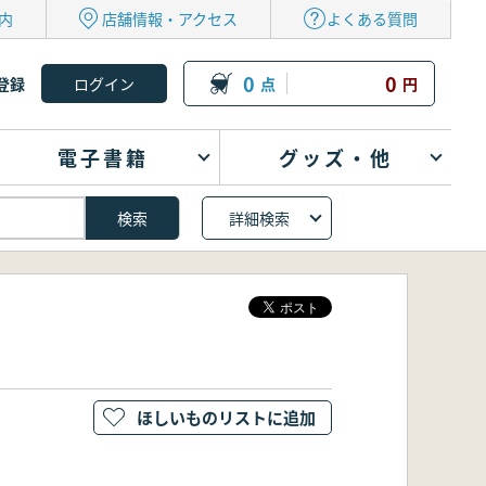
内
店舗情報・アクセス
よくある質問
0
0
登録
点
円
電子書籍
グッズ・他
詳細検索
ほしいものリストに追加