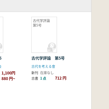
5
古代学評論
第5号
5
古代学評論 第5号
会
古代を考える會
1,100円
新刊
在庫なし
712 円
880 円~
古書
1 点