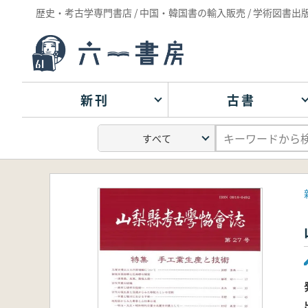
歴史・考古学専門書店 / 中国・韓国書の輸入販売 / 学術図書出
新刊
古書