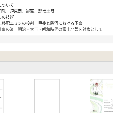
について
開発 須恵器、炭窯、製塩土器
布の技術
た移配エミシの役割 甲斐と駿河における予察
仕事の道 明治・大正・昭和時代の富士北麓を対象として
社会への展望
山梨郡を中心として
元への試み
環境と殺馬儀礼の再検討
礼行為 酒呑場遺跡の変遷を例として
墳と地域 郷民擁護碑と丸山之碑に見る文化財保護の精神