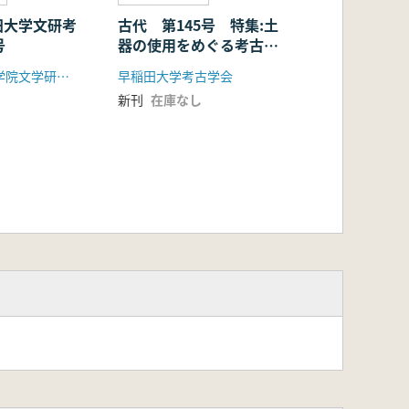
田大学文研考
古代 第145号 特集:土
号
器の使用をめぐる考古学
と民族学
早稲田大学大学院文学研究科考古談話会
早稲田大学考古学会
新刊
在庫なし