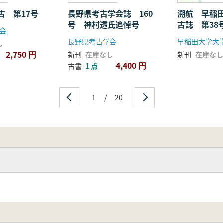
古 第17号
長野県考古学会誌 160
溯航 早稲
号 神村透氏追悼号
古誌 第38
会
長野県考古学会
し
2,750 円
新刊
在庫なし
新刊
在庫なし
4,400 円
古書
1 点
1
/
20