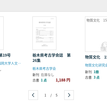
物質文化 1
第19号
栃木県考古学会誌 第
物質文化 1
26集
七隈史学会(福岡大学人文学部歴史学科)
物質文化研究
栃木県考古学会
し
新刊
1冊
新刊
在庫なし
古書
3 点
1,188 円
古書
1 点
1
/
5