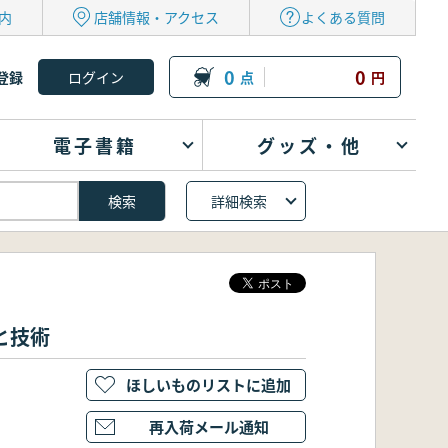
内
店舗情報・アクセス
よくある質問
0
0
登録
点
円
電子書籍
グッズ・他
詳細検索
と技術
ほしいものリストに追加
再入荷メール通知