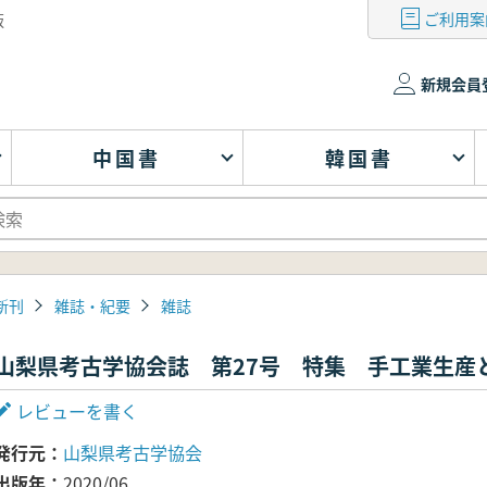
ご利用案
版
新規会員
中国書
韓国書
新刊
雑誌・紀要
雑誌
山梨県考古学協会誌 第27号 特集 手工業生産
レビューを書く
発行元
山梨県考古学協会
出版年
2020/06