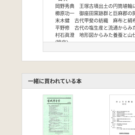
岡野秀典 王塚古墳出土の円筒埴輪
櫛原功一 御座田窯跡群と巨麻郡の
末木健 古代甲斐の紡織 麻布と絹
平野修 古代の塩生産と流通からみ
村石眞澄 地形図からみた養蚕と山
(論文〉
小林健二 甲斐の終末期古墳 律令
原正人 古代甲斐国郡郷の再検討 
清水芳彦 「甲斐条理」の基準と復
植月学 地耕遺跡のウマ遺体 飼育
〈研究ノート〉
一緒に買われている本
網倉邦生 狩猟採集社会における儀
野代恵子・北原糸子 神霊が護る古
長谷川哲也 台風19号と信玄堤