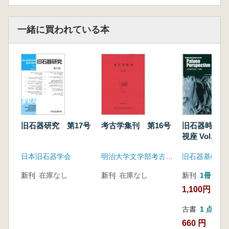
山崎健・尾田識好・市田直一郎・森先―貴・岩
瀬 彬・國木田大・佐藤宏之 東京都前田耕地
一緒に買われている本
遺跡から出土した動物遺存体の再検討
古田 幹 礫群構成礫の再使用に関する検討
礫群事例と実験例との対比よリ
書評
小野昭 AKコノバツキー著(Rブランド、YVク
ズミン共訳)『アレクセイ・P・オクラドニコ
フ:過去をさぐる偉大な探検家 第1巻 ソヴィエ
ト考古学者の伝記(1900年代から1950年代ま
旧石器研究 第17号
考古学集刊 第16号
旧石器時代研
で)』
視座 Vol.1
研究発表 シンホジウム報告
日本旧石器学会
明治大学文学部考古学研究室
高屋敷飛鳥 日本旧石器学会 第17回研究発
表・シンポジウム「旧石器研究の理論と方法論
新刊
在庫なし
新刊
在庫なし
新刊
1冊
の新展開」
1,100円
シンポジウムの記録
古書
1 点
660 円