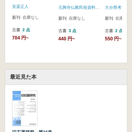
安斎正人
元興寺仏教民俗資料研究所
大分県考古学
新刊
在庫なし
新刊
在庫なし
新刊
在庫なし
古書
2 点
古書
3 点
古書
2 点
704 円~
440 円~
550 円~
最近見た本