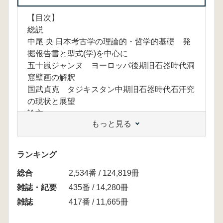
【目次】
総説
中尾 央 日本考古学の理論的・哲学的基礎 発
掘報告書と型式(学)を中心に
五十嵐ジャンヌ ヨーロッパ後期旧石器時代洞
窟壁画の解釈
国武貞克 タジキスタン中期旧石器時代石汗究
の現状と展望
論文
もっと見る
森先一貴・國木田大・池田朋生・長谷部善一・
村崎孝宏
石の本再訪 日本列島後期旧石器時代の開始に
ランキング
関する研究
総合
国武貞克・タイマガンベトフ・ジャケン カザ
2,534番 / 124,819冊
フスタン南部における後期旧石器時代前期小石
雑誌・紀要
435番 / 14,280冊
刃生産技術の様相
雑誌
417番 / 11,665冊
ビリョックバスタウ・ブラック1遺跡出土の小
石刃核の徹底分析から