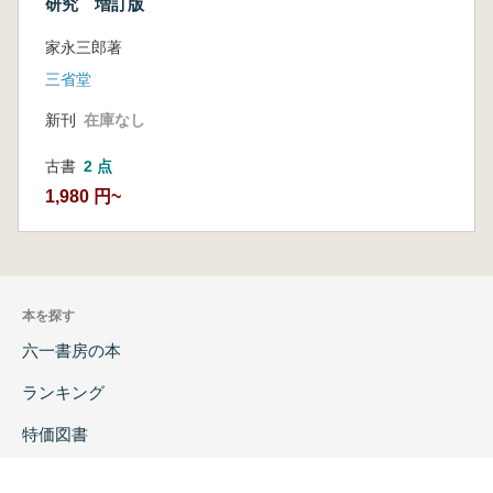
研究 増訂版
家永三郎著
三省堂
新刊
在庫なし
古書
2 点
1,980 円~
本を探す
六一書房の本
ランキング
特価図書
特集