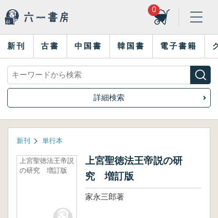
0
新刊
古書
中国書
韓国書
電子書籍
詳細検索
新刊
単行本
上宮聖徳法王帝説の研
上宮聖徳法王帝説
の研究 増訂版
究 増訂版
家永三郎著