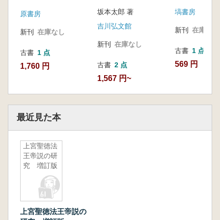
坂本太郎 著
塙書房
原書房
吉川弘文館
新刊
在庫なし
新刊
在庫なし
新刊
在庫なし
古書
1 点
古書
1 点
569 円
古書
2 点
1,760 円
1,567 円~
最近見た本
上宮聖徳法
王帝説の研
究 増訂版
上宮聖徳法王帝説の