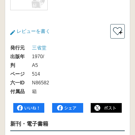
レビューを書く
＋
発行元
三省堂
出版年
1970/
判
A5
ページ
514
六一ID
N86582
付属品
箱
新刊・電子書籍