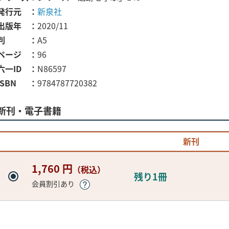
発行元
新泉社
出版年
2020/11
判
A5
ページ
96
六一ID
N86597
ISBN
9784787720382
新刊・電子書籍
新刊
1,760 円
（税込）
残り1冊
会員割引あり