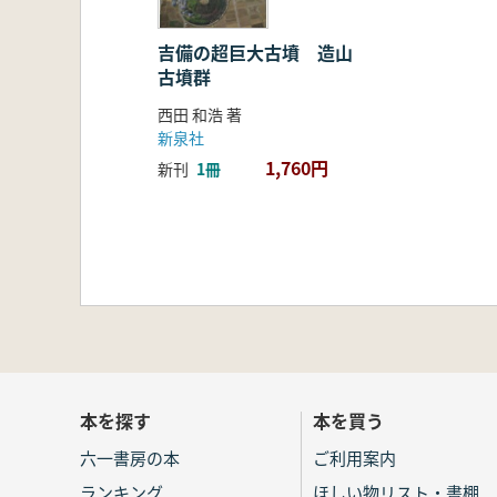
吉備の超巨大古墳 造山
古墳群
西田 和浩 著
新泉社
1,760円
新刊
1冊
本を探す
本を買う
六一書房の本
ご利用案内
ランキング
ほしい物リスト・書棚