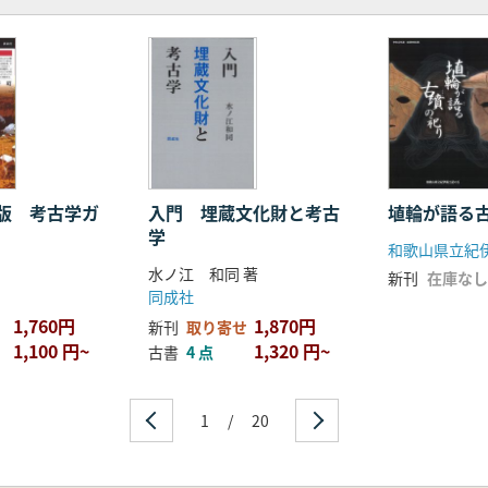
のつながり
版 考古学ガ
入門 埋蔵文化財と考古
埴輪が語る
学
和歌山県立紀
水ノ江 和同 著
新刊
在庫なし
同成社
1,760円
1,870円
新刊
取り寄せ
1,100 円~
1,320 円~
古書
4 点
1
/
20