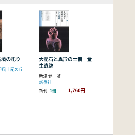
古墳の祀り
大配石と異形の土偶 金
生遺跡
伊風土記の丘
新津 健 著
新泉社
1,760円
新刊
1冊