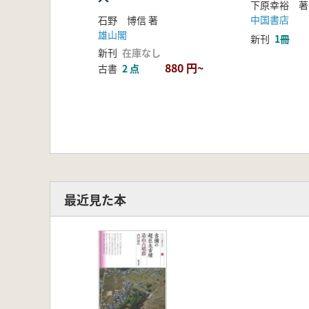
下原幸裕 著
中国書店
石野 博信 著
雄山閣
新刊
1冊
新刊
在庫なし
880 円~
古書
2 点
最近見た本