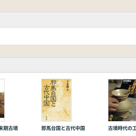
末期古墳
邪馬台国と古代中国
古墳時代の