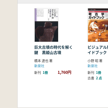
2 第二石室の発見
3 千足古墳の出土遺物
第4章 造山古墳の発掘
1 超巨大古墳を発掘する
2 造山古墳の出土遺物と遺構
第5章 だれが埋葬されているのか?
1 榊山古墳の被葬者
2 千足古墳の被葬者
3 独自のネットワークと倭王権と
巨大古墳の時代を解く
ビジュアル
鍵 黒姫山古墳
イドブック
4 直弧文の謎
第6章 吉備政権を支えた人びと
橋本 達也 著
小野 昭 著
1 超巨大古墳築造の源泉
新泉社
新泉社
2 人・モノ・文化の交流
1,760円
新刊
1冊
新刊
1冊
3 造山古墳以後の吉備
古書
2 点
4 これからの造山古墳群