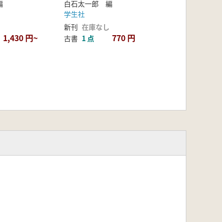
白石太一郎 編
編
学生社
新刊
在庫なし
770 円
1,430 円~
古書
1 点