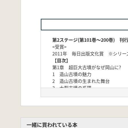
第2ステージ(第101巻～200巻) 刊
<受賞>
2011年 毎日出版文化賞 ※シリ
【目次】
第1章 超巨大古墳がなぜ岡山に?
1 造山古墳の魅力
2 造山古墳の生まれた舞台
3 大型古墳の系譜
第2章 みえてきた陪塚のすがた
1 第四古墳の発掘
2 第二古墳の発掘
第3章 千足古墳の発掘
1 直弧文損傷の衝撃
一緒に買われている本