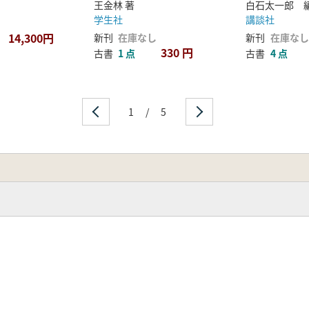
王金林 著
白石太一郎 
学生社
講談社
14,300円
新刊
在庫なし
新刊
在庫なし
330 円
古書
1 点
古書
4 点
1
/
5