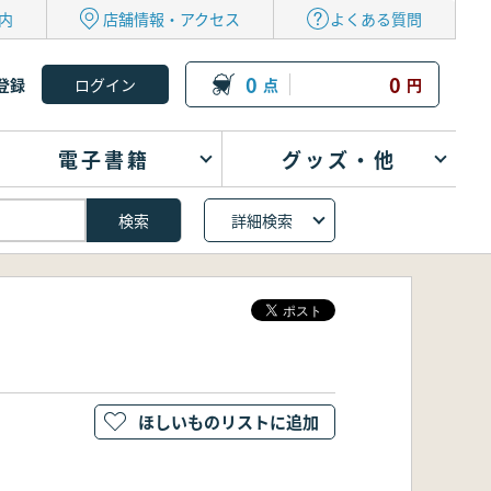
内
店舗情報・アクセス
よくある質問
0
0
登録
点
円
電子書籍
グッズ・他
詳細検索
ほしいものリストに追加