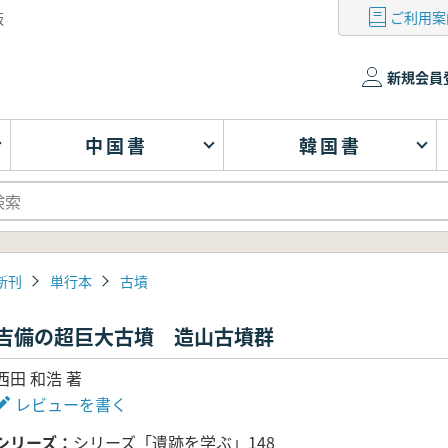
ご利用案
版
新規会員
中国書
韓国書
新刊
単行本
古墳
吉備の超巨大古墳 造山古墳群
西田 和浩 著
レビューを書く
シリーズ
シリーズ「遺跡を学ぶ」148