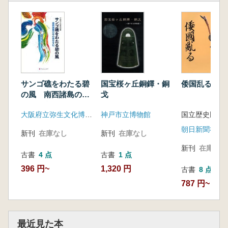
国宝桜ヶ丘銅鐸・銅
サンゴ礁をわたる碧
倭国乱る
戈
の風 南西諸島の中
の弥生文化
神戸市立博物館
大阪府立弥生文化博物館
国立歴史民俗
朝日新聞社
新刊
在庫なし
新刊
在庫なし
新刊
在庫なし
古書
1 点
古書
4 点
1,320 円
396 円~
古書
8 点
787 円~
最近見た本