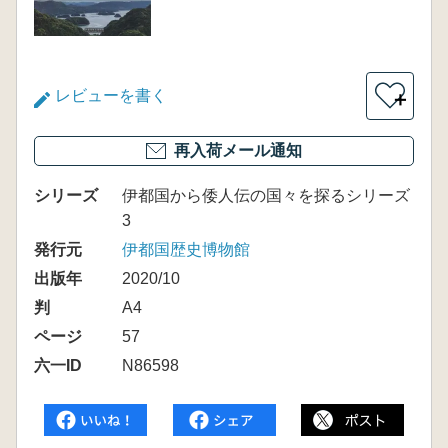
レビューを書く
＋
再入荷メール通知
シリーズ
伊都国から倭人伝の国々を探るシリーズ
3
発行元
伊都国歴史博物館
出版年
2020/10
判
A4
ページ
57
六一ID
N86598