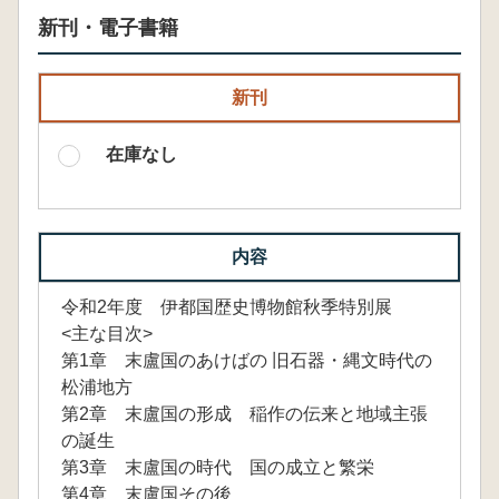
新刊・電子書籍
新刊
在庫なし
内容
令和2年度 伊都国歴史博物館秋季特別展
<主な目次>
第1章 末盧国のあけばの 旧石器・縄文時代の
松浦地方
第2章 末盧国の形成 稲作の伝来と地域主張
の誕生
第3章 末盧国の時代 国の成立と繁栄
第4章 末盧国その後