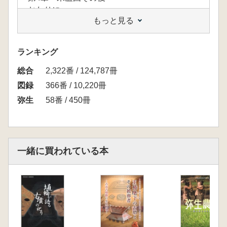
おわりに
もっと見る
特別寄稿
田島龍太「末盧国の時代 桜馬場遺跡から久里
双水古墳まで」
ランキング
総合
2,322番 / 124,787冊
図録
366番 / 10,220冊
弥生
58番 / 450冊
一緒に買われている本