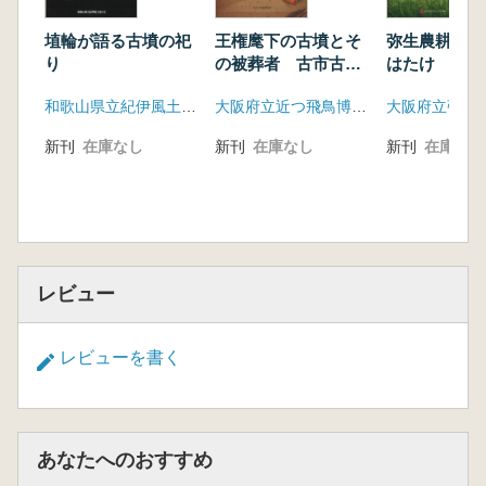
埴輪が語る古墳の祀
王権麾下の古墳とそ
弥生農耕 田
り
の被葬者 古市古墳
はたけ
群の小規模墳
和歌山県立紀伊風土記の丘
大阪府立近つ飛鳥博物館
新刊
在庫なし
新刊
在庫なし
新刊
在庫なし
レビュー
レビューを書く
あなたへのおすすめ