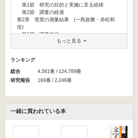
第1節 研究の目的と実施に至る経緯
第2節 調査の経過
第2章 登窯の測量結果 (一島政勝・赤松和
佳)
第1節 調査方法
もっと見る
第2節 測量結果
第3章 近代の京焼登窯の技術的系譜につい
て (赤松和佳)
ランキング
第1節 近代の京焼登窯の構造
総合
第2節 技術の伝播について
4,581番 / 124,789冊
第4章 結語
研究報告
169番 / 2,246冊
一緒に買われている本