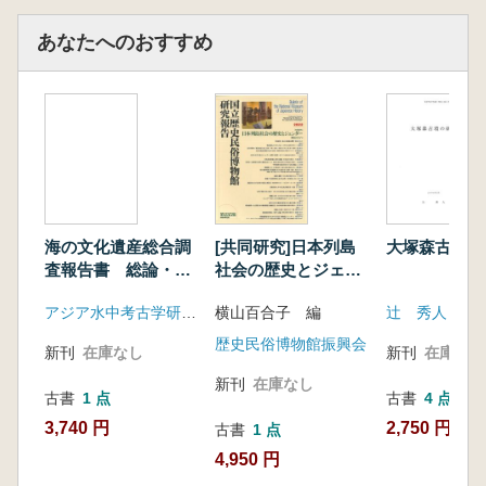
あなたへのおすすめ
海の文化遺産総合調
[共同研究]日本列島
大塚森古墳の
査報告書 総論・九
社会の歴史とジェン
州編
ダー
アジア水中考古学研究所
横山百合子 編
辻 秀人
歴史民俗博物館振興会
新刊
在庫なし
新刊
在庫なし
新刊
在庫なし
古書
1 点
古書
4 点
3,740 円
2,750 円~
古書
1 点
4,950 円