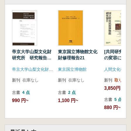
帝京大学山梨文化財
東京国立博物館文化
[共同研究]民
研究所 研究報告
財修理報告21
の変容に関す
第4集
論的研究
帝京大学山梨文化財研究所
東京国立博物館
新刊
在庫なし
新刊
在庫なし
新刊
取り寄せ
3,850円
古書
4 点
古書
2 点
古書
5 点
990 円~
1,100 円~
880 円~