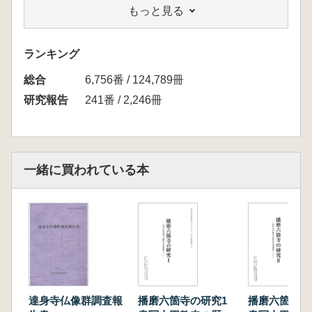
もっと見る
宝物調査書(写シ) (岡本篤志)
写真乾板・銘文龍字 (岡本篤志)
ランキング
総合
6,756番 / 124,789冊
研究報告
241番 / 2,246冊
一緒に買われている本
達身寺仏像群調査報
播磨六箇寺の研究1
播磨六箇寺