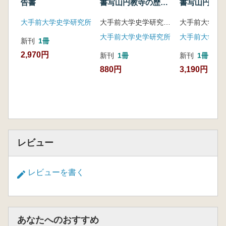
告書
書写山円教寺の歴史
書写山円教寺
文化遺産(1)
文化遺産(2)
大手前大学史学研究所
大手前大学史学研究所「中世山寺と地域社会」プロジェクト 編
大手前大学史学研究所
大手前大学史
新刊
1冊
2,970円
新刊
1冊
新刊
1冊
880円
3,190円
レビュー
レビューを書く
あなたへのおすすめ