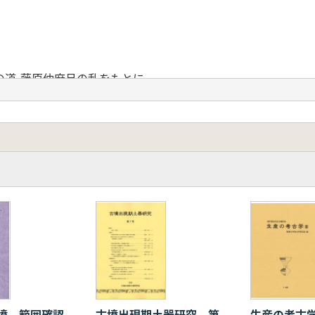
の道-藤原仲麻呂の乱をもとに-
縄紋時代中期前葉の土器編年
地区北部に所在する弥生時代の遺跡について
る石器製作素材 藤井 整 弥生時代における
祀の終焉と特殊器台祭祀の導入から見た
前方後方墳 奥村淸一郎 京都府西車塚
の再検討 最近の発掘調査及び研究成果から
化氏族とその墓制」以後 水野論文からみた現在地
関する一考察(5) 和泉地域の事例検討から
々上埴輪窯の再検討
についての一考察 畿内の刳抜式石棺を中心に
木古墳出土「魚佩」の再現実験 吉田野乃 中河内の大型石
寺飛鳥時代軒瓦の再検討
墳 範囲確認
古墳出現期土器研究 第
生産の考古