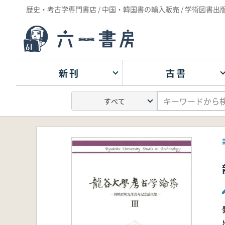
歴史・考古学専門書店 / 中国・韓国書の輸入販売 / 学術図書出
新刊
古書