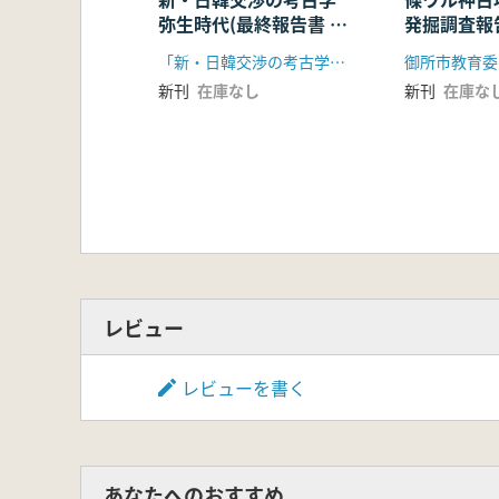
弥生時代(最終報告書 論
発掘調査報
宮崎幹也 
考編)
井上 亮 観音芝廃寺再考
「新・日韓交渉の考古学 弥生時代」研究会 「新・韓日交渉の考古学 青銅器〜原三国時代」研究会
御所市教育委
神所尚暉 平城京
新刊
在庫なし
新刊
在庫な
伊野近富 恭仁京の設計と施工 句
森香代子 マユミ紙製作過
石井清司 京都府
國下多美樹 長刀坂
清水真好 中世京都七条町一帯
藤原清尚 播磨南東部
北野信彦 桃山～寛永文化期におけ
中井 均 ギャロン・チ
畑中英二 天
レビュー
金田匡史 国史跡
吉兼千陽 神前形石燈籠の成
レビューを書く
平林章仁 葛城
中川 修 仏神祭祀権の発生と祭
溝部多加子 西本願寺と豊後国杵築
小山元孝 近代丹後における寺
あなたへのおすすめ