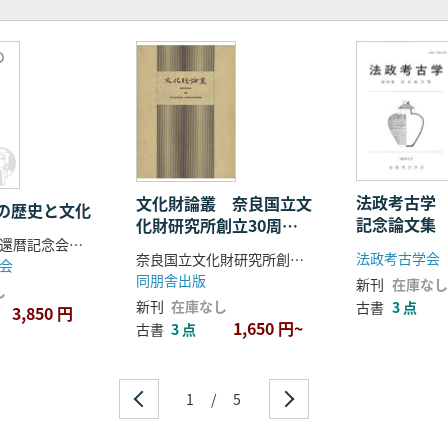
郡の木の実の食制について
 考古学を学ぶ学生の未来と社会
の
恵 祝 辞
﨑晋明先生喜寿御祝
明先生の喜寿を祝して
郎 祝 辞
目録
法政考古学
文化財論叢 奈良国立文
の歴史と文化
記念論文集
化財研究所創立30周年
工藤定雄教授還暦記念会 編
記念論文集
法政考古学会
奈良国立文化財研究所創立30周年記念論文集刊行会 編
会
同朋舎出版
新刊
在庫なし
し
新刊
在庫なし
古書
3 点
3,850 円
1,650 円~
古書
3 点
1
/
5