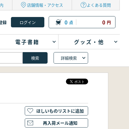
内
店舗情報・アクセス
よくある質問
0
0
登録
点
円
電子書籍
グッズ・他
詳細検索
ほしいものリストに追加
再入荷メール通知