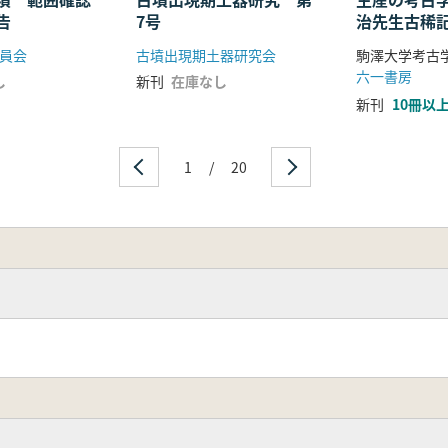
告
7号
治先生古稀
史跡崇福寺の再検証
員会
古墳出現期土器研究会
駒澤大学考古
外京の宅地利用について
六一書房
し
新刊
在庫なし
股(ピタゴラスの定理)による造営
新刊
10冊以
程での原料処理に関する考察
亀岡市篠窯跡群の展開
火葬墓と嵯峨野の古代葬地
1
/
20
における都市活動の境界 墓域を手掛かりに
にみられる石棺仏とその謎
る初期京焼から京焼への技術系譜
ベットにおけるカルの構造と機能
正十年正月の安土城
洲本城跡の石垣について
立に関する一考察 住吉大社所在の資料から
の一言主神と関連氏族
祀相続 蘇我氏から律令国家へ
藩との関係からみた宗教政策 国東の真宗法難を通して
院と由緒 『寺院明細帳』の検討