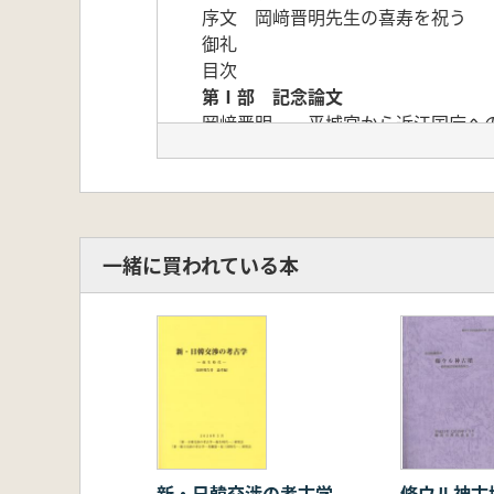
序文 岡﨑晋明先生の喜寿を祝う
御礼
目次
第Ⅰ部 記念論文
岡﨑晋明 平城宮から近江国庁へ
第Ⅱ部 献呈論文
青山 航 越前地方の
中西 信 兵庫県小野市河合
朝井琢也 加茂遺跡におけ
味 北井利幸 銅鐸祭
一緒に買われている本
熊井亮介 近畿地方の
研究 小泉裕司 久津川古墳群
堀 真人 「滋賀郡所在の漢人系帰
木許 守 古墳時代の須恵器流通に
花熊祐基 野
今西康宏 古墳時代石棺の印籠蓋
廣島 開・島田雅喜 斑鳩 藤ノ
考
谷﨑仁美 四天王
新・日韓交渉の考古学
條ウル神古