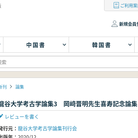
ご利用案
版
新規会員
中国書
韓国書
新刊
論集
龍谷大学考古学論集3 岡﨑晋明先生喜寿記念論集
レビューを書く
発行元
龍谷大学考古学論集刊行会
出版年
2020/12