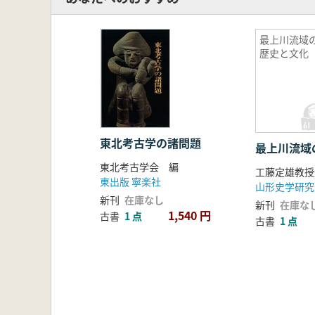
浦西 勉 奈良県吉野
杉本 宏 考古学のエチュード
第Ⅲ部 祝辞
最上川流域
歴史と文化
山崎 
山本 潤 岡
粟村恭岳 岡﨑晋
廣瀬一
第Ⅳ部 岡﨑晋明先生略年譜・著作
岡﨑晋明先生 略年譜
東北考古学の諸問題
最上川流域
岡﨑晋明先生 著作目録
東北考古学会 編
東出版 寧楽社
山形史学研究
新刊
在庫なし
新刊
在庫な
1,540 円
古書
1 点
古書
1 点