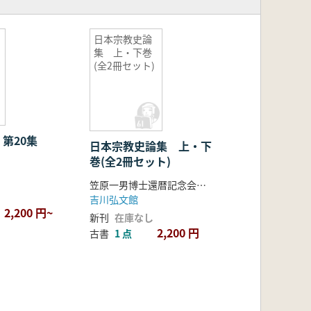
日本宗教史論
集 上・下巻
(全2冊セット)
 第20集
日本宗教史論集 上・下
巻(全2冊セット)
笠原一男博士還暦記念会 編
吉川弘文館
2,200 円~
新刊
在庫なし
2,200 円
古書
1 点