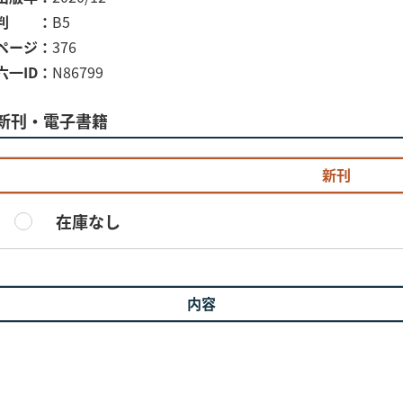
判
B5
ページ
376
六一ID
N86799
新刊・電子書籍
新刊
在庫なし
内容