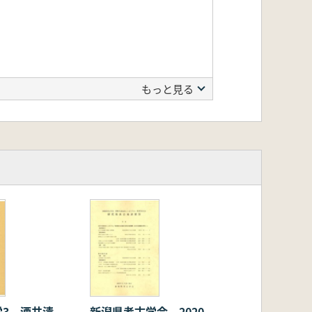
もっと見る
埋葬姿勢とその意
古墳時代の始まり
古墳の墳丘に関する復元
室 愛宕塚古墳についての試
学3 酒井清
新潟県考古学会 2020