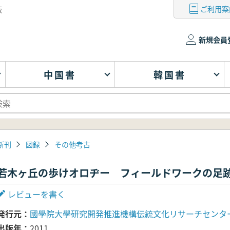
ご利用案
版
新規会員
中国書
韓国書
新刊
図録
その他考古
若木ヶ丘の歩けオロヂー フィールドワークの足
レビューを書く
発行元
國學院大學研究開発推進機構伝統文化リサーチセンタ
出版年
2011