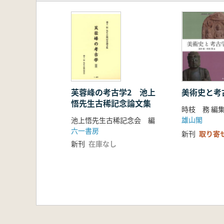
芙蓉峰の考古学2 池上
美術史と考
悟先生古稀記念論文集
時枝 務 編
雄山閣
池上悟先生古稀記念会 編
六一書房
新刊
取り寄
新刊
在庫なし