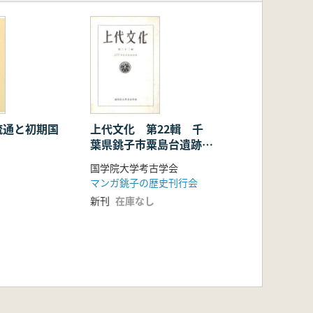
流通と初期国
上代文化 第22輯 千
葉県銚子市粟島台遺跡特
輯 復刻版
国学院大学考古学会
マンガ銚子の歴史刊行会
新刊
在庫なし