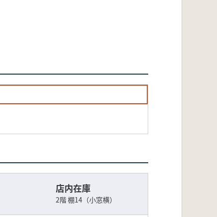
店内在庫
2階 棚14（小窓横）