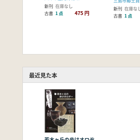
三島市郷土資
新刊
在庫なし
新刊
在庫な
475 円
古書
1 点
古書
1 点
最近見た本
若木ヶ丘の歩けオロヂ