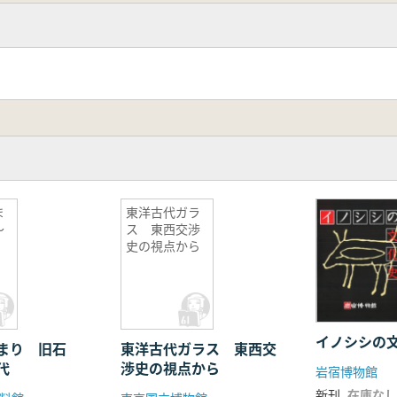
ま
東洋古代ガラ
〜
ス 東西交渉
史の視点から
イノシシの
まり 旧石
東洋古代ガラス 東西交
代
渉史の視点から
岩宿博物館
新刊
在庫なし