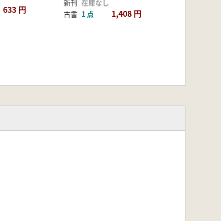
新刊
在庫なし
633 円
1,408 円
古書
1 点