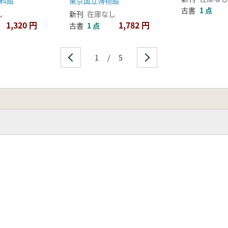
料館
東京国立博物館
古書
1 点
し
新刊
在庫なし
1,320 円
1,782 円
古書
1 点
1
/
5