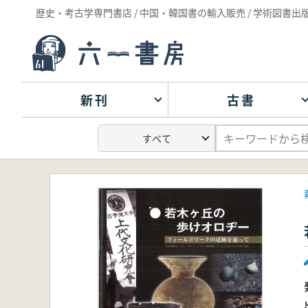
歴史・考古学専門書店 / 中国・韓国書の輸入販売 / 学術図書出
新刊
古書