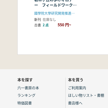
ー フィールドワークの
足跡を辿って
國學院大學研究開発推進機構伝統文化リサーチセンター
新刊
在庫なし
550 円~
古書
2 点
本を探す
本を買う
六一書房の本
ご利用案内
ランキング
ほしい物リスト・書棚
特価図書
書店様へ