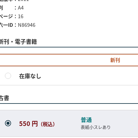
判
A4
ページ
16
六一ID
N86946
新刊・電子書籍
新刊
在庫なし
古書
普通
550 円
（税込）
表紙小スレあり