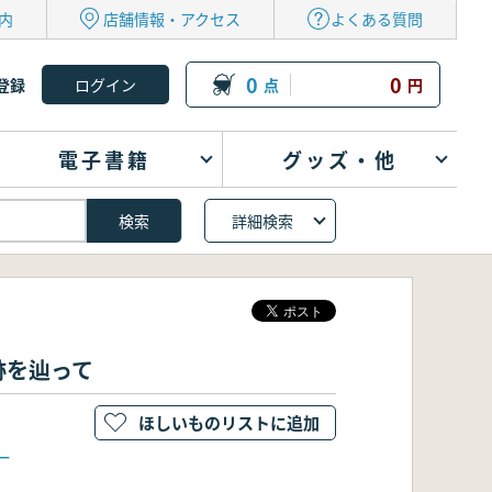
内
店舗情報・アクセス
よくある質問
0
0
登録
点
円
電子書籍
グッズ・他
詳細検索
跡を辿って
ほしいものリストに追加
ー