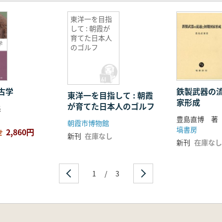
東洋一を目指
して : 朝霞が
育てた日本人
のゴルフ
古学
鉄製武器の
東洋一を目指して : 朝霞
家形成
が育てた日本人のゴルフ
集
豊島直博 著
朝霞市博物館
塙書房
2,860円
せ
新刊
在庫なし
新刊
在庫なし
1
/
3