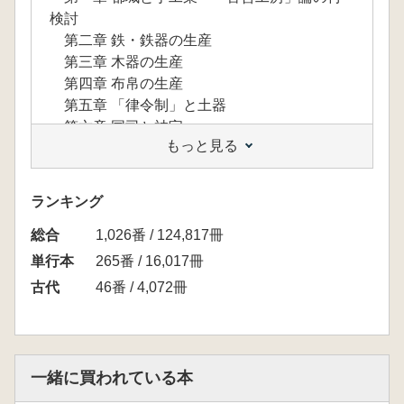
検討
第二章 鉄・鉄器の生産
第三章 木器の生産
第四章 布帛の生産
第五章 「律令制」と土器
第六章 国司と神宝
もっと見る
第七章 地方官衙と手工業
第二部 建築生産
第一章 奈良時代の木工にみる都鄙間技術交
ランキング
流
総合
第二章 国の「庁」とクラ
1,026番 / 124,817冊
第三章 国・郡・寺院の「庁」とクラ
単行本
265番 / 16,017冊
第四章 寺院造営における帳簿の操作
古代
46番 / 4,072冊
第五章 宮殿・官衙・寺院建築生産と律令国
家
一緒に買われている本