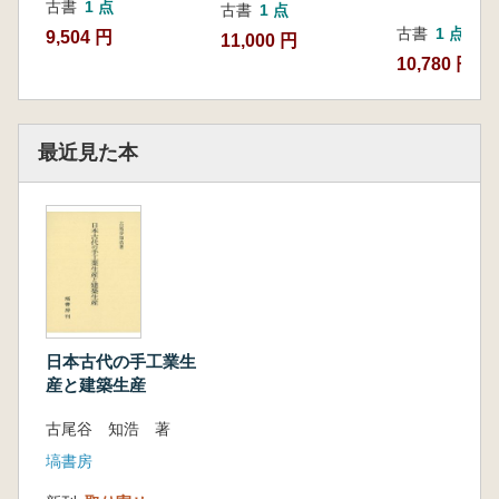
古書
1 点
古書
1 点
古書
1 点
9,504 円
11,000 円
10,780 円
最近見た本
日本古代の手工業生
産と建築生産
古尾谷 知浩 著
塙書房