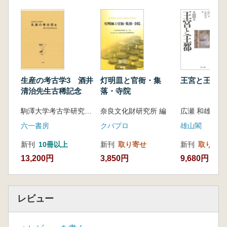
生産の考古学3 酒井
灯明皿と官衙・集
王宮と王都
清治先生古稀記念
落・寺院
駒澤大学考古学研究室 編
奈良文化財研究所 編
六一書房
クバプロ
雄山閣
新刊
10冊以上
新刊
取り寄せ
新刊
取り寄せ
13,200円
3,850円
9,680円
レビュー