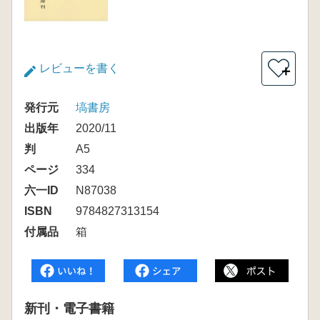
レビューを書く
＋
発行元
塙書房
出版年
2020/11
判
A5
ページ
334
六一ID
N87038
ISBN
9784827313154
付属品
箱
新刊・電子書籍