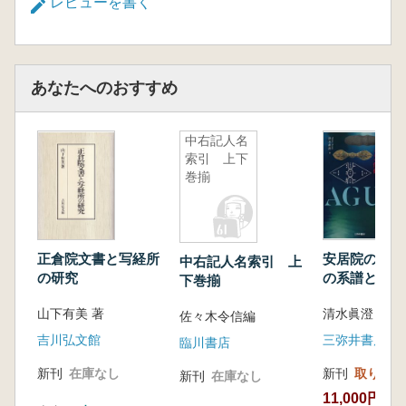
レビューを書く
あなたへのおすすめ
中右記人名
索引 上下
巻揃
正倉院文書と写経所
安居院の研究
中右記人名索引 上
の研究
の系譜と水系
下巻揃
山下有美 著
清水眞澄 著
佐々木令信編
吉川弘文館
三弥井書店
臨川書店
新刊
在庫なし
新刊
取り寄せ
新刊
在庫なし
11,000円