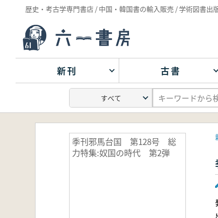
歴史・考古学専門書店 / 中国・韓国書の輸入販売 / 学術図書出
新刊
古書
季刊邪馬台国 第128号 総
力特集:奴国の時代 第2弾