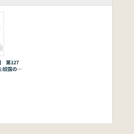
:
 第127
:奴国の時