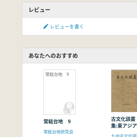
レビュー
レビューを書く
あなたへのおすすめ
常総台地 9
古文化談叢
常総台地 9
集:東アジ
常総台地研究会
銅器文化2
九州古文化研