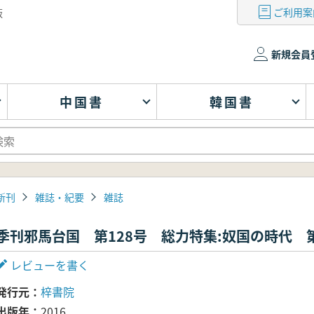
ご利用案
版
新規会員
中国書
韓国書
新刊
雑誌・紀要
雑誌
季刊邪馬台国 第128号 総力特集:奴国の時代 
レビューを書く
発行元
梓書院
出版年
2016