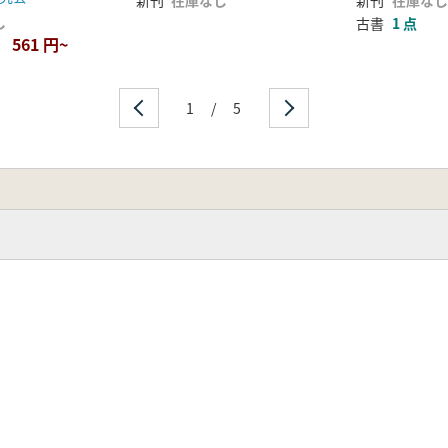
新刊
在庫なし
新刊
在庫なし
し
古書
1 点
561 円~
1
/
5