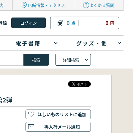
内
店舗情報・アクセス
よくある質問
0
0
登録
点
円
電子書籍
グッズ・他
詳細検索
第2弾
ほしいものリストに追加
再入荷メール通知