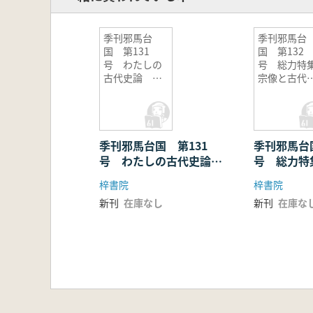
季刊邪馬台
季刊邪馬台
国 第131
国 第132
号 わたしの
号 総力特集
古代史論 受
宗像と古代
賞論文特集
本
季刊邪馬台国 第131
季刊邪馬台国
号 わたしの古代史論
号 総力特
受賞論文特集
代日本
梓書院
梓書院
新刊
在庫なし
新刊
在庫な