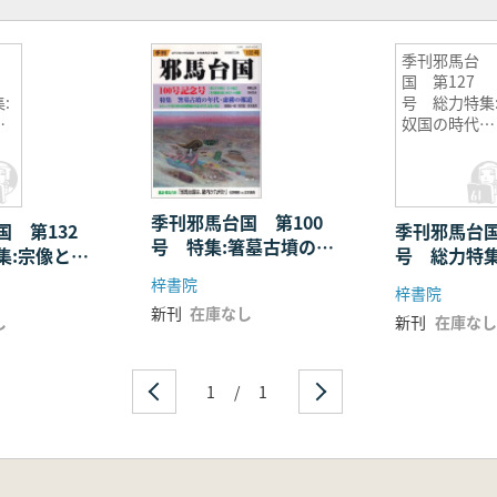
季刊邪馬台
国 第127
:
号 総力特集
日
奴国の時代
第1弾
季刊邪馬台国 第100
 第132
季刊邪馬台国
号 特集:箸墓古墳の年
集:宗像と古
号 総力特集
代・虚構の法道
代 第1弾
梓書院
梓書院
新刊
在庫なし
し
新刊
在庫なし
1
/
1