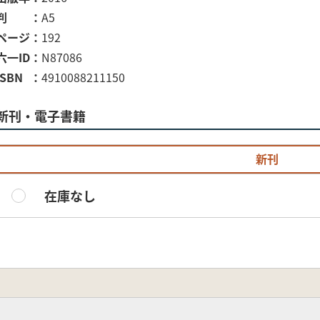
判
A5
ページ
192
六一ID
N87086
ISBN
4910088211150
新刊・電子書籍
新刊
在庫なし