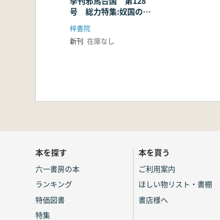
季刊邪馬台国 第128
号 総力特集:奴国の時
代 第2弾
梓書院
新刊
在庫なし
本を探す
本を買う
六一書房の本
ご利用案内
ランキング
ほしい物リスト・書棚
特価図書
書店様へ
特集