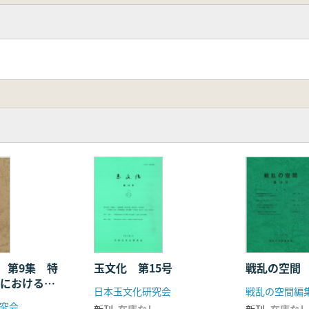
 第9集 特
玉文化 第15号
戦乱の空間 
アにおける青
日本玉文化研究会
戦乱の空間編
究会