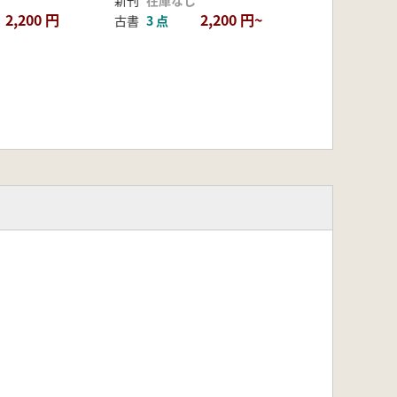
新刊
在庫なし
2,200 円
2,200 円~
古書
3 点