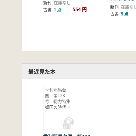
新刊
在庫なし
新刊
在庫な
554 円
古書
1 点
古書
5 点
最近見た本
季刊邪馬台
国 第128
号 総力特集:
奴国の時代
第2弾