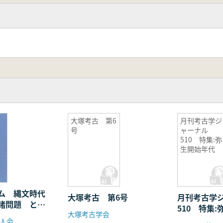
大塚考古 第6
月刊考古学ジ
号
ャーナル
510 特集:弥
生開始年代
ム 縄文時代
大塚考古 第6号
月刊考古学
諸問題 とく
510 特集
大塚考古学会
式と曽利式土
人会