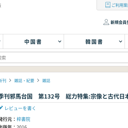
ご利用案
版
新規会員
中国書
韓国書
新刊
雑誌・紀要
雑誌
季刊邪馬台国 第132号 総力特集:宗像と古代日
レビューを書く
発行元
梓書院
出版年
2016