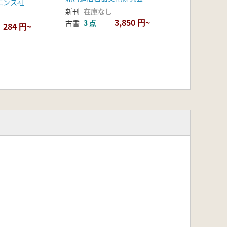
エンス社
新刊
在庫なし
3,850 円~
古書
3 点
284 円~