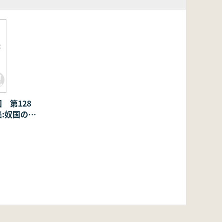
:
 第128
:奴国の時