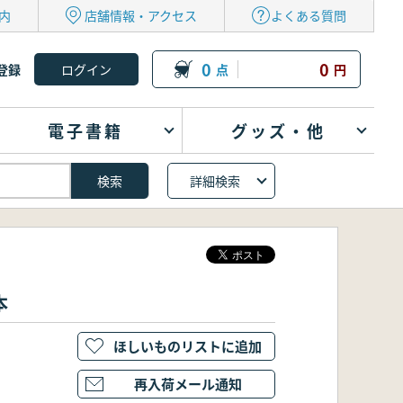
内
店舗情報・アクセス
よくある質問
0
0
登録
点
円
電子書籍
グッズ・他
詳細検索
本
ほしいものリストに追加
再入荷メール通知