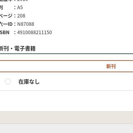
判
A5
ページ
208
六一ID
N87088
ISBN
4910088211150
新刊・電子書籍
新刊
在庫なし