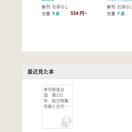
器との関係
新刊
在庫なし
新刊
在庫な
554 円~
古書
3 点
古書
7 点
最近見た本
季刊邪馬台
国 第132
号 総力特集:
宗像と古代日
本