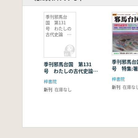
季刊邪馬台
国 第131
号 わたしの
古代史論 受
賞論文特集
季刊邪馬台国
季刊邪馬台国 第131
号 特集:
号 わたしの古代史論
代・虚構の
受賞論文特集
梓書院
梓書院
新刊
在庫な
新刊
在庫なし