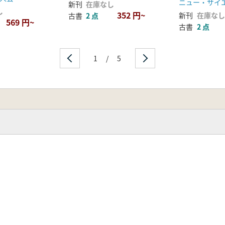
ニュー・サイ
について
新刊
在庫なし
し
352 円~
新刊
在庫なし
古書
2 点
569 円~
古書
2 点
1
/
5