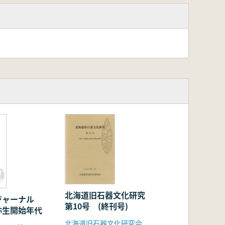
北海道旧石器文化研究
ジャーナル
第10号 (終刊号)
:弥生開始年代
北海道旧石器文化研究会