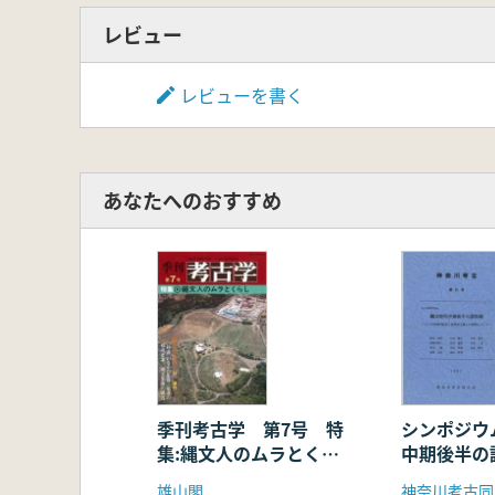
レビュー
レビューを書く
あなたへのおすすめ
季刊考古学 第7号 特
シンポジウ
集:縄文人のムラとくら
中期後半の
し
に加曽利E
雄山閣
神奈川考古同