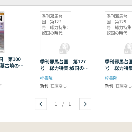
季刊邪馬台
季刊邪馬台
国 第127
国 第128
号 総力特集:
号 総力特集
奴国の時代
奴国の時代
第1弾
第2弾
 第100
季刊邪馬台国 第127
季刊邪馬台国
箸墓古墳の年
号 総力特集:奴国の時
号 総力特集
法道
代 第1弾
代 第2弾
梓書院
梓書院
し
新刊
在庫なし
新刊
在庫なし
1
/
1