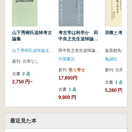
蔚山下三亭ナ地区115号墓出土の晋式帯金具と
その意義 ……………土屋隆史 161
大加耶系龍鳳文環頭大刀の成立
―東亜大学校石堂博物館所蔵龍鳳文環頭大刀
を起点に― …………金宇大 171
考古学は科学か 田
宗教と考古学
山下秀樹氏追悼考古
百済の竹幕洞祭祀遺跡から見た百済と倭国との
中良之先生追悼論文
論集
集 上下
交流……………………禹在柄 181
田中良之先生追悼論文集編集委員会編
山下秀樹氏追悼論文集刊行会
東アジア古代官人の考古学的検討序説―百済の
中国書店
勉誠社
例によるモデル提示―
新刊
在庫なし
新刊
取り寄せ
新刊
在庫なし
古書
2 点
………………………山本孝文 193
17,600円
古代朝鮮都城における中国都城の影響―条坊制
2,750 円~
古書
1 点
の導入をめぐって―
古書
1 点
5,280 円
9,900 円
………………………村元健一 203
六朝青磁の製作に関する一技
法…………………………………………藤井康
最近見た本
隆 213
青銅製銜製作技法の一類