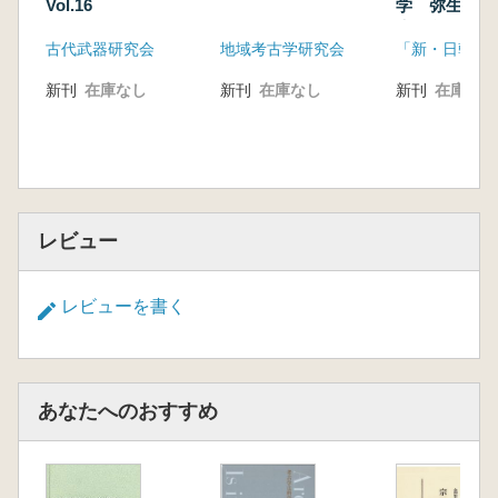
木武彦 65
Vol.16
学 弥生時代
告書 論考編)
陶邑窯・TK216 型式の覚
古代武器研究会
地域考古学研究会
書………………………………………………植野
浩三 75
新刊
在庫なし
新刊
在庫なし
新刊
在庫なし
東日本の古墳時代水田灌漑システム
―群馬県域の事例を対象に―
………………………………………大庭重信 85
古墳時代中期における対外交渉一元化への動
き………………………田中晋作 97
レビュー
待兼山古墳群と猪名川流域の渡来系集
団……………………………中久保辰夫 111
朝鮮半島系資料からみた瀬戸内地域の日韓交渉
レビューを書く
と地域間関係 ……松永悦枝 121
山口県萩市見島ジーコンボ古墳群の被葬者
像…………………………河野正訓 131
近畿地方における古墳時代中期前半の渡来系玉
あなたへのおすすめ
類の様相……………井上主税 141
日韓における馬冑・馬甲研究の現状と課
題……………………………諫早直人 151