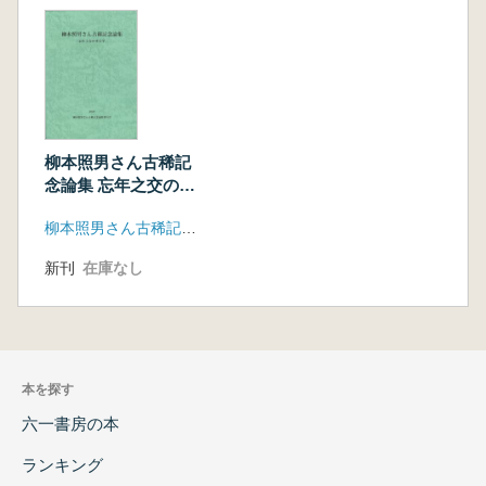
型………………………………………………栗林
誠治 223
匈奴の製鉄技術の特色
―モンゴル国ホスティン・ボラグ1 遺跡を中
心に― ……………笹田朋孝 233
ロシア極東地方への鋳造鉄斧の伝播とその背景
柳本照男さん古稀記
―アムール川流域・ボリシィエ・シミチ遺跡
念論集 忘年之交の考
出土品を中心に―
古学
柳本照男さん古稀記念論集刊行会
………………………村上恭通 243
新刊
在庫なし
東アジアにおける古代窯の分
類…………………………………………長友朋
子 251
古代東アジアにおける扉の開閉方向に関する一
考察
本を探す
―家形埴輪の扉の開閉方向を起点に―
六一書房の本
……………………………青柳泰介 265
短剣の東西差:鉄器化を巡って
ランキング