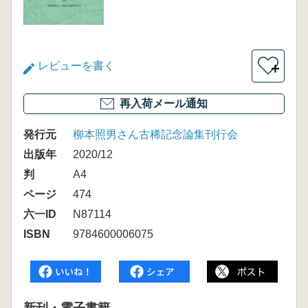
レビューを書く
＋
再入荷メール通知
発行元
柳本照男さん古稀記念論集刊行会
出版年
2020/12
判
A4
ページ
474
六一ID
N87114
ISBN
9784600006075