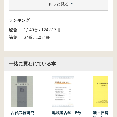
もっと見る
て………………………平郡達也 3
弥生時代の祭祀と朝鮮半島系土
器………………………………………森本幹彦
ランキング
13
総合
近畿中部における弥生時代木棺の型式と展
1,140番 / 124,817冊
開…………………………福永伸哉 23
論集
67番 / 1,084冊
3・4世紀における韓半島と日本列島の併行関係
―嶺南地方と北部九州―
……………………………………………久住猛雄
33
一緒に買われている本
倭王権の形成過程と博多遺跡群の鉄素材・鉄器
生産
―時間的な関係を中心に―
…………………………………………次山 淳 45
藤田美術館所蔵の琴柱形石製品につい
て……………………………細川晋太郎 55
吉備と出雲の前方後方
墳…………………………………………………松
古代武器研究
地域考古学 5号
新・日韓交渉