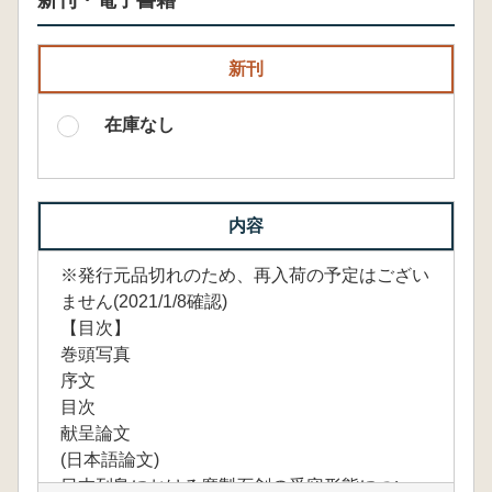
新刊・電子書籍
新刊
在庫なし
内容
※発行元品切れのため、再入荷の予定はござい
ません(2021/1/8確認)
【目次】
巻頭写真
序文
目次
献呈論文
(日本語論文)
日本列島における磨製石剣の受容形態につい