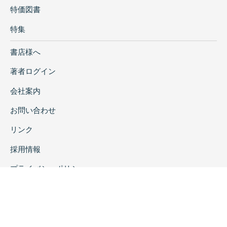
………………………………………中村大介
特価図書
277
琉璃器から見たユーラシアシルクロード
特集
………………………………朴天秀 287
多田銀銅山の採鉱跡―樋ノ上間歩群と民田千軒
書店様へ
地区― ……………青木美香 303
著者ログイン
教えることと学ぶこと―考古学的対話
2020― ………………………岡村勝行 315
会社案内
───────────────────────────────────
お問い合わせ
(韓国語論文)
夢村土城の最新の発掘成果と高句麗土器につい
リンク
ての若干の考察…………李昇米 327
ソウル夢村土城築造技術の予備的考
採用情報
察……………………………………李奕煕 335
プライバシーポリシー
最近調査された百済漢城期横穴式石室
墓…………………………………権五栄 347
特定商取引に関する表示
中原地域百済製錬炉築造技法に対する新たな理
解
―忠州漆琴洞遺蹟と鎭川松斗里遺蹟の比較