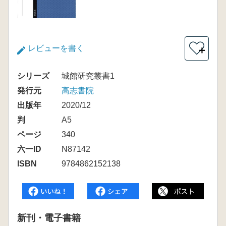
レビューを書く
＋
シリーズ
城館研究叢書1
発行元
高志書院
出版年
2020/12
判
A5
ページ
340
六一ID
N87142
ISBN
9784862152138
新刊・電子書籍