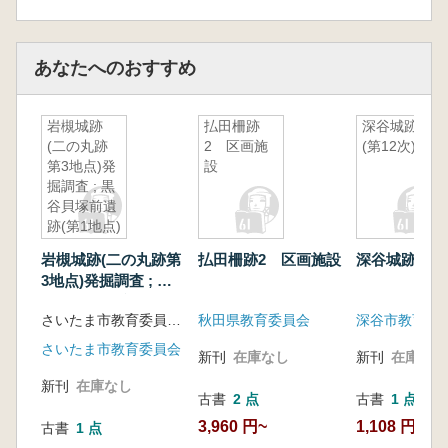
あなたへのおすすめ
岩槻城跡
払田柵跡
深谷城跡
(二の丸跡
2 区画施
(第12次)
第3地点)発
設
掘調査 ; 黒
谷貝塚前遺
跡(第1地点)
発掘調査
岩槻城跡(二の丸跡第
払田柵跡2 区画施設
深谷城跡 (第
3地点)発掘調査 ; 黒
谷貝塚前遺跡(第1地
さいたま市教育委員会生涯学習部文化財保護課 編
秋田県教育委員会
深谷市教育委
点)発掘調査
さいたま市教育委員会
新刊
在庫なし
新刊
在庫なし
新刊
在庫なし
古書
2 点
古書
1 点
3,960 円~
1,108 円
古書
1 点