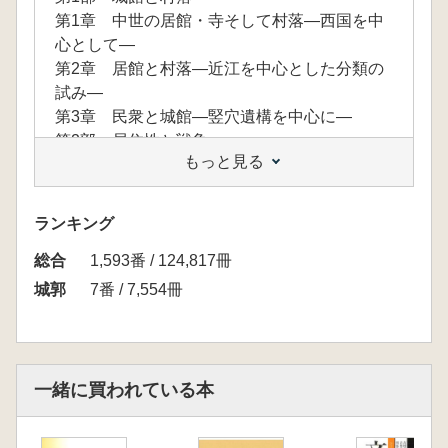
第1章 中世の居館・寺そして村落―西国を中
心として―
第2章 居館と村落―近江を中心とした分類の
試み―
第3章 民衆と城館―竪穴遺構を中心に―
第2部 居住性と戦争
もっと見る
第1章 居館と詰城―発掘成果から見た山城の
成立過程―
第2章 山城に住む女性
ランキング
第3章 烽と鐘
総合
第4章 中世城館遺跡から戦争は語れるか
1,593番 / 124,817冊
第3部 城館と生産
城郭
7番 / 7,554冊
第1章 中世城館と生産遺跡
第2章 中世城館遺跡から出土する土錘―その
集成を中心に―
第4部 寺と城
一緒に買われている本
第1章 白山平泉寺とその時代
第2章 吉崎御坊の構造―縄張りの視点から見