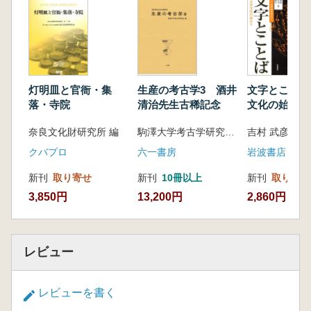
た現地遺構―
第3章 戦国近江の寺院と城郭―敏満寺遺跡を
理解するために―
付 論 敏満寺城
第4章 観音寺城と観音正寺
第5章 戦国の城・山科本願寺
灯明皿と官衙・集
生産の考古学3 酒井
文字とことば
落・寺院
清治先生古稀記念
文化の始まり
奈良文化財研究所 編
駒澤大学考古学研究室 編
吉村 武彦 著
クバプロ
六一書房
岩波書店
新刊
取り寄せ
新刊
10冊以上
新刊
取り寄せ
3,850円
13,200円
2,860円
レビュー
レビューを書く