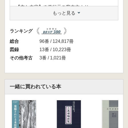
【主な内容】※発行元ご案内文より
もっと見る
大塚初重先生は、遺跡の調査や見学する際に、
その様子をスケッチし記録されてきました。
1980年代から描きつづられた作品群は約660点
ランキング
にも及び、その一部は刊行物のカットや絵葉書
等の形で公表され、2019年には明治大学博物
総合
96番 / 124,817冊
館で個展も開催されました。古墳や遺跡を中心
図録
13番 / 10,223冊
に描かれた作品の数々は、考古学者ならではの
その他考古
3番 / 1,021冊
鋭い視点を感じさせるとともに、その柔らかな
タッチはあたたかさにあふれ、見る人々を魅了
してきました。今回は100点を厳選し、オール
カラーでお届けします。日本の古墳、中国・朝
一緒に買われている本
鮮半島の遺跡、先生の思い出深い上高地の風景
など、大塚先生とともに旅している気分になれ
る一冊です。この機会にぜひお求めください。