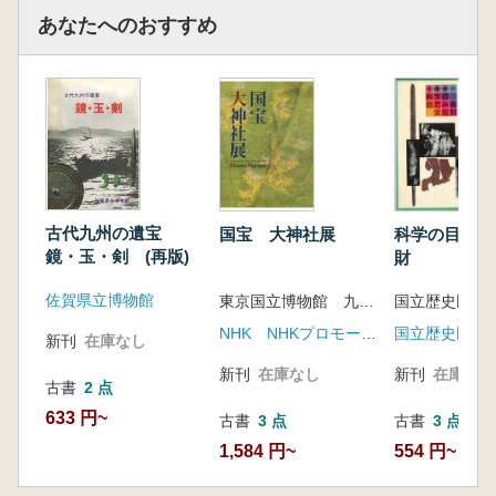
あなたへのおすすめ
古代九州の遺宝
国宝 大神社展
科学の目でみ
鏡・玉・剣 (再版)
財
佐賀県立博物館
東京国立博物館 九州国立博物館
NHK NHKプロモーション
国立歴史民俗
新刊
在庫なし
新刊
在庫なし
新刊
在庫なし
古書
2 点
633 円~
古書
3 点
古書
3 点
1,584 円~
554 円~