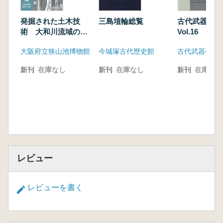
発掘された土木技
三島埴輪総覧
古代武器研
術 大和川流域の開
Vol.16
発と水制
大阪府立狭山池博物館
今城塚古代歴史館
古代武器研究
新刊
在庫なし
新刊
在庫なし
新刊
在庫なし
レビュー
レビューを書く