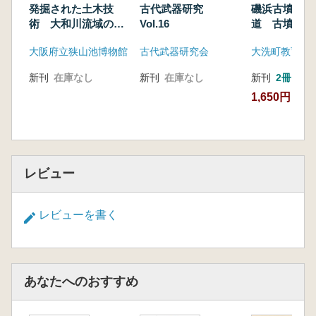
発掘された土木技
古代武器研究
磯浜古墳群へ
術 大和川流域の開
Vol.16
道 古墳時代
発と水制
の道 シンポ
大阪府立狭山池博物館
古代武器研究会
大洗町教育委
発表資料集
新刊
在庫なし
新刊
在庫なし
新刊
2冊
1,650円
レビュー
レビューを書く
あなたへのおすすめ