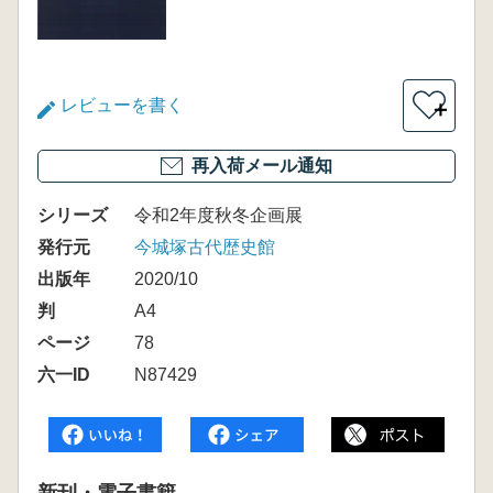
レビューを書く
＋
再入荷メール通知
シリーズ
令和2年度秋冬企画展
発行元
今城塚古代歴史館
出版年
2020/10
判
A4
ページ
78
六一ID
N87429