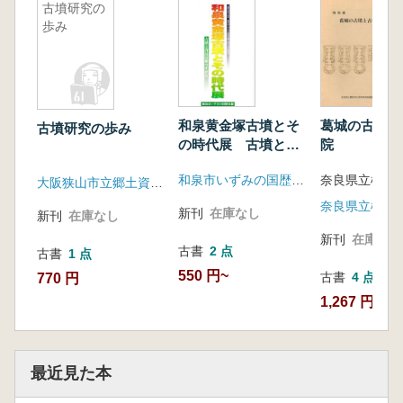
古墳研究の
歩み
和泉黄金塚古墳とそ
葛城の古墳と
古墳研究の歩み
の時代展 古墳と首
院
長居館のすがた
和泉市いずみの国歴史館
大阪狭山市立郷土資料館
新刊
在庫なし
新刊
在庫なし
新刊
在庫なし
古書
2 点
古書
1 点
550 円~
古書
4 点
770 円
1,267 円~
最近見た本