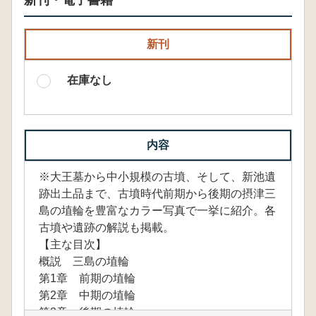
新刊・電子書籍
新刊
在庫なし
内容
※大王墓から中小規模の古墳、そして、新池遺
跡出土品まで、古墳時代前期から後期の摂津三
島の埴輪を豊富なカラー写真で一挙に紹介。各
古墳や遺跡の解説も掲載。
【主な目次】
概説 三島の埴輪
第1章 前期の埴輪
第2章 中期の埴輪
第3章 後期の埴輪