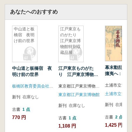
あなたへのおすすめ
中山道と板
江戸東京も
橋宿 夜明
のがたり
け前の世界
江戸東京博
物館特別収
蔵品展
幕末動乱 : 
中山道と板橋宿 夜
江戸東京ものがた
攘夷へ : 四
明け前の世界
り 江戸東京博物館
画展
特別収蔵品展
板橋区教育委員会社会教育課文化財係
東京都江戸東京博物館編
東京都江戸東京博物館
新刊
在庫なし
新刊
在庫なし
新刊
在庫なし
古書
1 点
古書
2 点
770 円
古書
1 点
1,425 円~
1,108 円