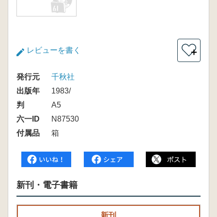
レビューを書く
＋
発行元
千秋社
出版年
1983/
判
A5
六一ID
N87530
付属品
箱
新刊・電子書籍
新刊