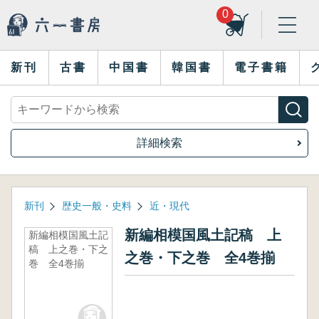
0
新刊
古書
中国書
韓国書
電子書籍
詳細検索
新刊
歴史一般・史料
近・現代
新編相模国風土記稿 上
新編相模国風土記
稿 上之巻・下之
之巻・下之巻 全4巻揃
巻 全4巻揃