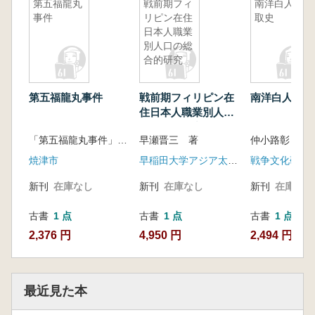
第五福龍丸
戦前期フィ
南洋白人搾
事件
リピン在住
取史
日本人職業
別人口の総
合的研究
第五福龍丸事件
戦前期フィリピン在
南洋白人搾取
住日本人職業別人口
の総合的研究
「第五福龍丸事件」編集委員会 編
早瀬晋三 著
仲小路彰
焼津市
早稲田大学アジア太平洋研究センター
戦争文化研究
新刊
在庫なし
新刊
在庫なし
新刊
在庫なし
古書
1 点
古書
1 点
古書
1 点
2,376 円
4,950 円
2,494 円
最近見た本