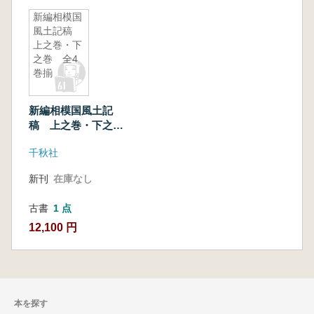
新編相模国
風土記稿
上之巻・下
之巻 全4
巻揃
新編相模国風土記
稿 上之巻・下之
巻 全4巻揃
千秋社
新刊
在庫なし
古書
1 点
12,100 円
本を探す