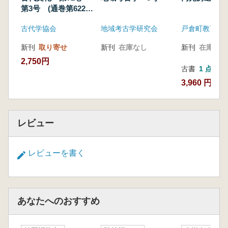
第3号 (通巻第622
号) 特輯:東北地方
古代学協会
地域考古学研究会
戸倉町教育委
の「弥生文化」を外
からの視点で考える
新刊
取り寄せ
新刊
在庫なし
新刊
在庫なし
2,750円
古書
1 点
3,960 円
レビュー
レビューを書く
あなたへのおすすめ