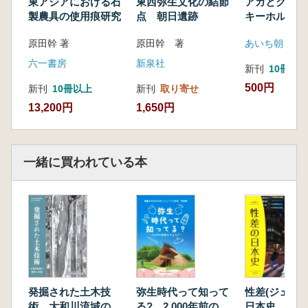
東アジアにおける石
東西弥生文化の結節
アカとクロ 
製農具の使用痕研究
点 朝日遺跡
キーホルダー
原田幹 著
原田幹 著
六一書房
新泉社
新刊
10冊以
500円
新刊
10冊以上
新刊
取り寄せ
13,200円
1,650円
一緒に買われている本
発掘された土木技
弥生時代って知って
性差(ジェンダ
術 大和川流域の開
る? 2,000年前のひ
日本史