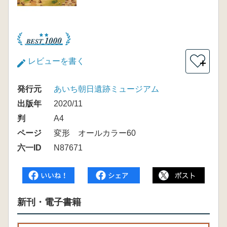
レビューを書く
＋
発行元
あいち朝日遺跡ミュージアム
出版年
2020/11
判
A4
ページ
変形 オールカラー60
六一ID
N87671
新刊・電子書籍