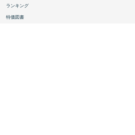
ランキング
特価図書
特集
書店様へ
著者ログイン
会社案内
お問い合わせ
リンク
採用情報
プライバシーポリシー
特定商取引に関する表示