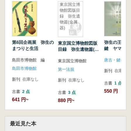
東京国立博
物館図版目
録 弥生遺
物篇(金属
器)
第6回企画展 弥生の
弥生の王都 
東京国立博物館図版
まつりと生活
鍵 ヤマト王
目録 弥生遺物篇(金
かにして始ま
属器)
島田市博物館 編
東京国立博物館
島田市博物館
第一法規
新刊
在庫なし
新刊
在庫なし
新刊
在庫なし
古書
1 点
550 円
古書
2 点
古書
3 点
641 円~
880 円~
最近見た本