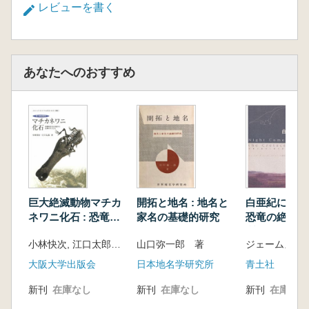
レビューを書く
あなたへのおすすめ
巨大絶滅動物マチカ
開拓と地名 : 地名と
白亜紀に夜がく
ネワニ化石 : 恐竜時
家名の基礎的研究
恐竜の絶滅と
代を生き延びた日本
質学
小林快次, 江口太郎 著
山口弥一郎 著
のワニたち
大阪大学出版会
日本地名学研究所
青土社
新刊
在庫なし
新刊
在庫なし
新刊
在庫なし