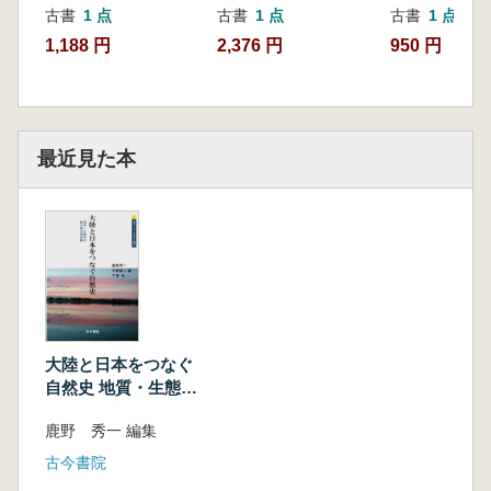
古書
1 点
古書
1 点
古書
1 点
1,188 円
2,376 円
950 円
最近見た本
大陸と日本をつなぐ
自然史 地質・生態系
の総合研究最前線
鹿野 秀一 編集
古今書院