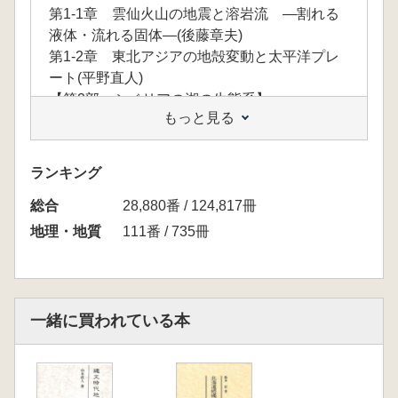
第1-1章 雲仙火山の地震と溶岩流 ―割れる
液体・流れる固体―(後藤章夫)
第1-2章 東北アジアの地殻変動と太平洋プレ
ート(平野直人)
【第2部 シベリアの湖の生態系】
もっと見る
第2-1章 西シベリアの湖沼生態系 ―塩分のあ
る浅い湖―(鹿野秀一)
第2-2章 湖沼における安定同位体比を用いた
ランキング
食物網解析(土居秀幸)
総合
第2-3章 チャニー湖に生息する魚たちの食う
28,880番 / 124,817冊
― 食われる
地理・地質
111番 / 735冊
(金谷 弦)
第2-4章 寄生虫の安定同位体比の特異性(浦部
美佐子)
【第3部 遺伝的多様性と進化】
一緒に買われている本
第3-1章 ホソウミニナのDNAの中に大津波の
痕跡は残されているのか?(三浦 収)
第3-2章 食うものと食われるものの攻防がも
たらす生き物の多様性(森井悠太)