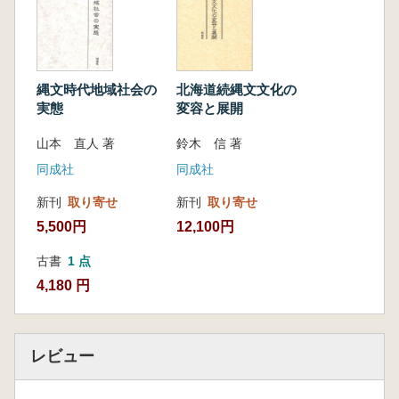
あとがき(千葉 聡)
索引/執筆者紹介
縄文時代地域社会の
北海道続縄文文化の
実態
変容と展開
山本 直人 著
鈴木 信 著
同成社
同成社
新刊
取り寄せ
新刊
取り寄せ
5,500円
12,100円
古書
1 点
4,180 円
レビュー