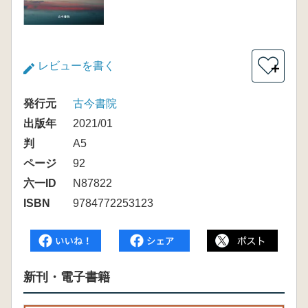
レビューを書く
＋
発行元
古今書院
出版年
2021/01
判
A5
ページ
92
六一ID
N87822
ISBN
9784772253123
新刊・電子書籍