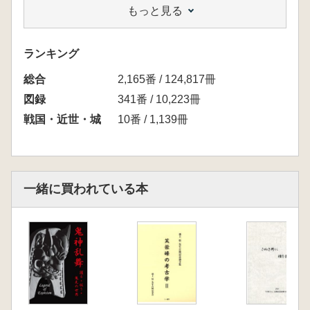
もっと見る
4 月山富田城跡と富田川河床遺跡
5 津和野城跡
6 武将の嗜み
ランキング
総合
2,165番 / 124,817冊
図録
341番 / 10,223冊
戦国・近世・城
10番 / 1,139冊
一緒に買われている本