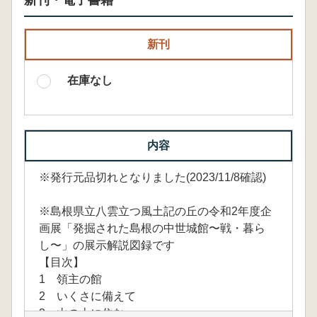
新刊・電子書籍
新刊
在庫なし
内容
※発行元品切れとなりました(2023/11/8確認)
※島根県立八雲立つ風土記の丘の令和2年度企
画展「発掘された島根の中世城館〜戦・暮ら
し〜」の展示解説図録です
【目次】
1 領主の館
2 いくさに備えて
3 山の上に住む