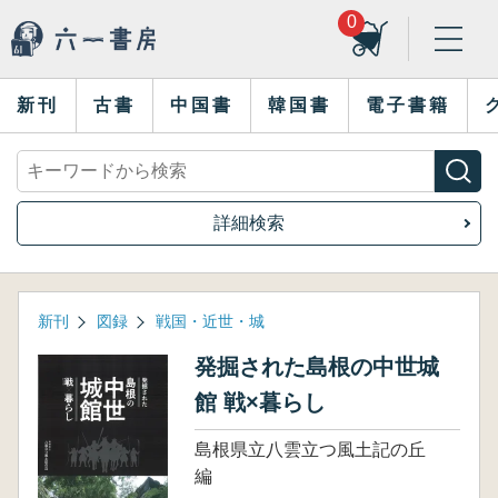
0
新刊
古書
中国書
韓国書
電子書籍
詳細検索
新刊
図録
戦国・近世・城
発掘された島根の中世城
館 戦×暮らし
島根県立八雲立つ風土記の丘
編