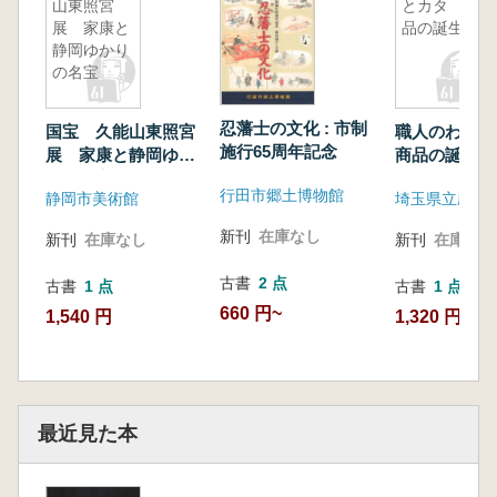
山東照宮
とカタ 商
展 家康と
品の誕生
静岡ゆかり
の名宝
忍藩士の文化 : 市制
国宝 久能山東照宮
職人のわざ
施行65周年記念
展 家康と静岡ゆか
商品の誕生
りの名宝
行田市郷土博物館
静岡市美術館
新刊
在庫なし
新刊
在庫なし
新刊
在庫なし
古書
2 点
古書
1 点
古書
1 点
660 円~
1,540 円
1,320 円
最近見た本