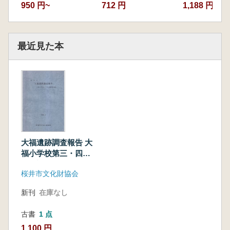
950 円~
712 円
1,188 円
最近見た本
大福遺跡調査報告 大
福小学校第三・四次
発掘調査概報
桜井市文化財協会
新刊
在庫なし
古書
1 点
1,100 円