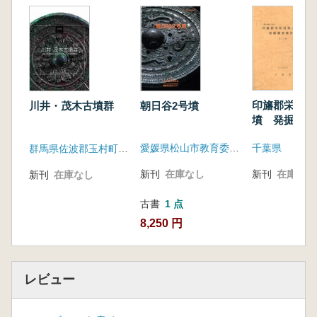
印旛郡栄町浅
朝日谷2号墳
川井・茂木古墳群
墳 発掘調査
千葉県
愛媛県松山市教育委員会
群馬県佐波郡玉村町教育委員会
新刊
在庫なし
新刊
在庫なし
新刊
在庫なし
古書
1 点
8,250 円
レビュー