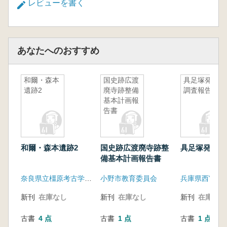
レビューを書く
あなたへのおすすめ
和爾・森本
国史跡広渡
具足塚発掘
遺跡2
廃寺跡整備
調査報告
基本計画報
告書
和爾・森本遺跡2
国史跡広渡廃寺跡整
具足塚発掘調
備基本計画報告書
奈良県立橿原考古学研究所
小野市教育委員会
新刊
在庫なし
新刊
在庫なし
新刊
在庫なし
古書
4 点
古書
1 点
古書
1 点