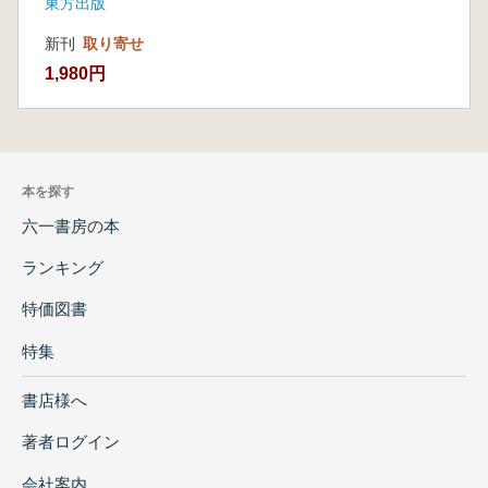
東方出版
施設/機能的かつ『大安寺資財帳』に忠実
新刊
取り寄せ
に諸院を配置する/寺院地北部に禅院
1,980円
食堂并太衆院は収まらない/発掘を踏まえ
た「寺院地西北部の食堂」説/食堂推
定地の発掘成果―北方説の場合/食堂推定
地の発掘成果―東方説の場合
本を探す
六一書房の本
ランキング
特価図書
特集
書店様へ
著者ログイン
会社案内