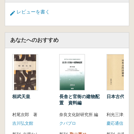
した仏像Ⅱ/講堂に安置した仏像Ⅲ/回廊や
門に安置した仏像Ⅰ/回廊や門に安
レビューを書く
置した仏像Ⅱ
第四章 道慈の「改造大寺」とは何か
道慈が大安寺を改造したとする史料/塔院
地を確保したのは道慈か/道慈は大
あなたへのおすすめ
安寺の中心伽藍を改造したか/大安寺式軒
瓦は道慈の瓦ではない/東寺造営に
関与した空海の場合/道慈を「无妙工巧」
と讃えたのは建築技術者か/天平期の
匠手とは誰か/道慈の功績Ⅰ―寺領獲得/大
安寺領が東国に多い理由/道慈の功
績Ⅱ―大般若会創始/大安寺大般若会の舞
台装置/道慈の功績Ⅲ―釈迦信仰整備
桓武天皇
長舎と官衙の建物配
日本古代法制
置 資料編
/道慈の功績Ⅳ―華厳導入/道慈は何をめざ
したのか
村尾次郎 著
奈良文化財研究所 編
利光三津夫 著
第五章 大安寺で最も裕福だった僧の運命
吉川弘文館
クバプロ
慶応通信
『大安寺資財帳』に登録された聖僧物/法
会における聖僧の座/聖僧像の有無