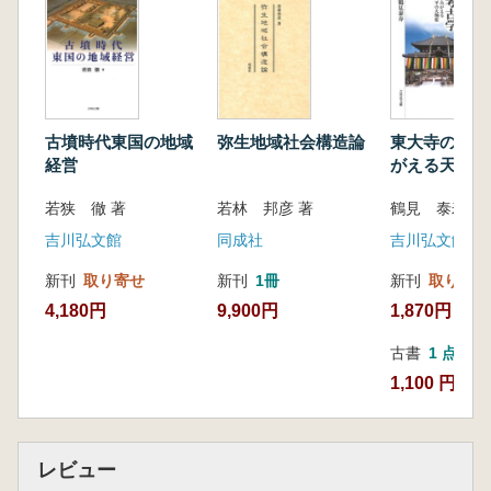
幡/大安寺灌頂幡の由来/幡の寄贈者/銘にみ
る幡の変質/「大安寺」成立の
背景Ⅰ/「大安寺」成立の背景Ⅱ
第三章 大安寺の基本財産となる仏像
大安寺の仏たち/リストを修正する時の原
古墳時代東国の地域
弥生地域社会構造論
東大寺の考古
則/仏像リスト修正私案/<仏像リ
経営
がえる天平の
スト修正私案>解説/「霊鷲山繍仏図」/「霊
若狭 徹 著
若林 邦彦 著
鶴見 泰寿 著
鷲山繍仏図」の安置方法/「霊鷲山
繍仏図」の史的評価/天平期の繍仏図二帳/
吉川弘文館
同成社
吉川弘文館
仏像のカウント単位/金堂本尊と
新刊
取り寄せ
新刊
1冊
新刊
取り寄せ
それを囲む仏像群/大安寺釈迦如来の信仰
4,180円
9,900円
1,870円
世界/古代寺院金堂の本尊/金堂
本尊は天智天皇の発願か/丈六即像梱包材/
古書
1 点
金堂本尊はもと大津宮にあったの
1,100 円
かⅠ/金堂本尊はもと大津宮にあったのか
Ⅱ/仏像以外に飛鳥藤原京地域から運
ばれたもの/もう一つの丈六即像の行方/講
レビュー
堂に安置した仏像Ⅰ/講堂に安置