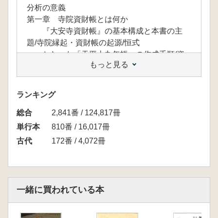
分析の意義
第一章 寺院資財帳とは何か
『大安寺資財帳』の基本構成と本書の主
題/寺院縁起・資財帳の起源/恒式
となった「天平十九年帳」の作成手順/資
もっと見る
財帳の変貌/箱や袋に入った資産
/所在を確認できる資財帳への変貌
第二章 縁起はなぜ「大安寺」呼称を無視した
ランキング
のか
総合
縁起読解・解説Ⅰ/縁起読解・解説Ⅱ/縁起
2,841番 / 124,817冊
読解・解説Ⅲ/縁起読解・解説Ⅳ/
単行本
810番 / 16,017冊
縁起解説Ⅴ―天武朝大官大寺と文武朝大官
古代
172番 / 4,072冊
大寺の区別/縁起解説Ⅵ―文武朝大
官大寺の造営経緯/縁起解説Ⅶ―文武朝大
官大寺の焼亡年代/縁起に記され
た寺々/古代寺院の呼称/大安寺前身寺院の
一緒に買われている本
寺号/「大安寺」名の成立Ⅰ/
「大安寺」名の成立Ⅱ/寺院の条件/寺院公
認の象徴/大安寺における寺額と