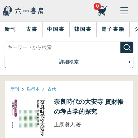
0
新刊
古書
中国書
韓国書
電子書籍
詳細検索
新刊
単行本
古代
奈良時代の大安寺 資財帳
の考古学的探究
上原 眞人 著