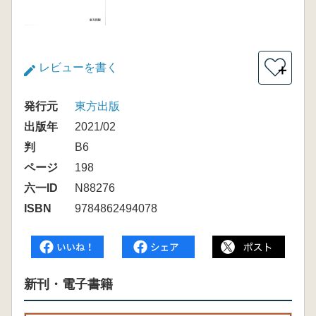
レビューを書く
＋
発行元
東方出版
出版年
2021/02
判
B6
ページ
198
六一ID
N88276
ISBN
9784862494078
新刊・電子書籍