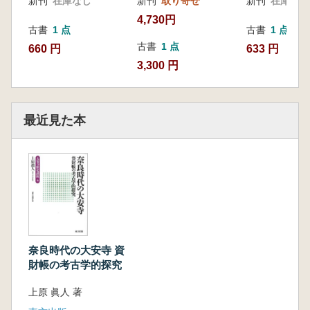
新刊
在庫なし
新刊
取り寄せ
新刊
在庫なし
と安置場所・安置年代/聖僧はいつから重
4,730円
視されたのか/資財帳にみる布薩と
古書
1 点
古書
1 点
如意/布薩行事で如意を持つ僧/布薩と悔過
古書
1 点
660 円
633 円
会/聖僧の行方
3,300 円
第六章 大安寺食堂はどこにあったのか
『大安寺資財帳』に登録された寺院地/平
城京のなかの大安寺Ⅰ/平城京のなか
最近見た本
の大安寺Ⅱ/建物施設を復原する原則―僧
房の場合/食堂位置に関する二つの見
解―講堂の東か北か/施設は時計回りに記
述されているか/食堂推定地の発掘成
果/食堂院の復原―一坊半に収まる建物施
設の全体像Ⅰ/食堂院の機能―一坊半
に収まる建物施設の全体像Ⅱ/食堂前廡廊
の機能―一坊半に収まる建物施設の全
奈良時代の大安寺 資
体像Ⅲ/禅院の構造と機能―一坊半に収ま
財帳の考古学的探究
る建物施設の全体像Ⅳ/禅院の所在地
上原 眞人 著
―飛鳥寺や広隆寺からの類推/大安寺政所
院と温室院―一坊半と関係が深い建物