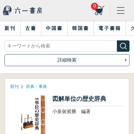
0
新刊
古書
中国書
韓国書
電子書籍
詳細検索
新刊
辞典・事典
図解単位の歴史辞典
小泉袈裟勝 編著