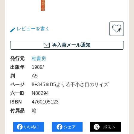
レビューを書く
＋
再入荷メール通知
発行元
柏書房
出版年
1989/
判
A5
ページ
8+345※B5より若干小さ目のサイズ
六一ID
N88294
ISBN
4760105123
付属品
箱