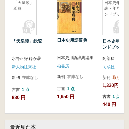
「天皇陵」
日本史年
総覧
表・年号ハ
ンドブック
日本史用語辞典
「天皇陵」総覧
日本史年表・
ンドブック
日本史用語辞典編集委員会 編
水野正好 ほか著
阿部猛 編
柏書房
新人物往来社
同成社
新刊
在庫なし
新刊
在庫なし
新刊
取り寄せ
1,320円
古書
1 点
古書
1 点
1,650 円
古書
1 点
880 円
440 円
最近見た本