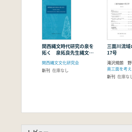
関西縄文時代研究の泉を
三面川流域
拓く 泉拓良先生縄文研
17号
究50周年記念・関西縄
関西縄文文化研究会
滝沢規朗 野
文文化研究会20年記念
奥三面を考え
新刊
在庫なし
新刊
在庫な