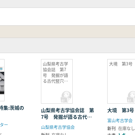
山梨県考古学
大境 第3号
協会誌 第7
号 発掘が語
る古代竪穴住
居の様相
特集:茨城の
山梨県考古学協会誌 第
大境 第3号
7号 発掘が語る古代竪
富山考古学会
穴住居の様相
ター
山梨県考古学協会
新刊
在庫なし
し
新刊
在庫なし
古書
1 点