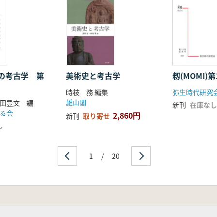
の考古学 第
美術史と考古学
籾(MOMI)
時枝 務 編集
弥生時代研究
雄山閣
田豊文 編
新刊
在庫なし
る会
2,860円
新刊
取り寄せ
し
1
/
20