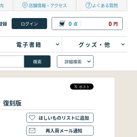
内
店舗情報・アクセス
よくある質問
0
0
登録
点
円
電子書籍
グッズ・他
詳細検索
 復刻版
ほしいものリストに追加
再入荷メール通知