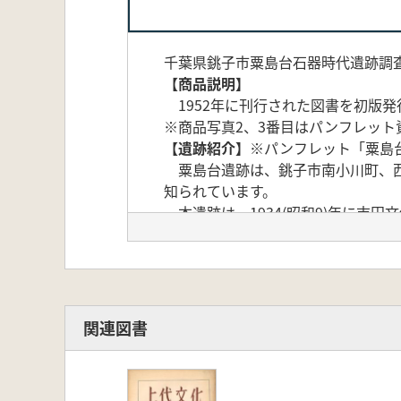
千葉県銚子市粟島台石器時代遺跡調
【商品説明】
1952年に刊行された図書を初版
※商品写真2、3番目はパンフレット
【遺跡紹介】
※パンフレット「粟島
粟島台遺跡は、銚子市南小川町、西小川
知られています。
本遺跡は、1934(昭和9)年に吉田文俊
學院大学大場磐雄博士による総合的な学
りの縄文土器、漆塗りの椰子実製の
石を加工した玉の未成品や剥片、砕
しかし、近年横田清隆氏の表面採集等
飾り、赤く彩色・穿孔された土製玦
関連図書
文時代前期の琥珀玉生産の可能性も
中期地点でも、氏は硬玉(ヒスイ)製
らされたと思われます。