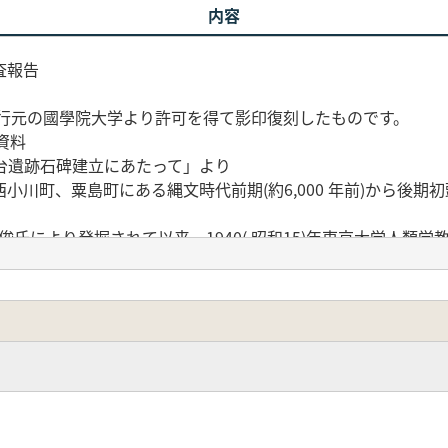
内容
査報告
発行元の國學院大学より許可を得て影印復刻したものです。
資料
台遺跡石碑建立にあたって」より
町、粟島町にある縄文時代前期(約6,000 年前)から後期初頭(
氏により発掘されて以来、1940( 昭和15)年東京大学人類学教室、
術調査が行われました。さらに、1973・1975(昭和48・5
容器、木製の櫂、動・植物の遺存体等が多数出土しました。そ
片などが出土し、縄文時代中期の琥珀玉の生産遺跡として注目
により、台地上から後期旧石器時代(約25,000 年前)の彫
状耳飾り、管玉等が採集されました。また、前期地点では、琥
出てきました。
の玉も採集されており、硬玉(ヒスイ)産地である新潟県の糸