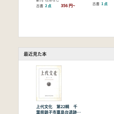
古書
1 点
356 円~
古書
2 点
最近見た本
上代文化 第22輯 千
葉県銚子市粟島台遺跡特