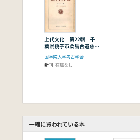
さらに、台地上、低湿地上、の前期
玉の加工遺跡の可能性も出てきまし
以上の事から粟島台遺跡は、後期旧石器時代
生・古墳・奈良・平安時代にかけて
粟島台遺跡は、台地上約48,000 
(中略)
上代文化 第22輯 千
葉県銚子市粟島台遺跡特
粟島台遺跡が最初に学界から注目され
輯
所、銚子市民、男女高校生等が協力
国学院大学考古学会
調査でした。その成果は國學院大学考古
新刊
在庫なし
表されました。また、同一内容で、
す。
この報告書は粟島台遺跡を知る上で
一緒に買われている本