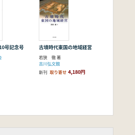
第10号記念号
古墳時代東国の地域経営
会
若狭 徹 著
吉川弘文館
4,180円
新刊
取り寄せ