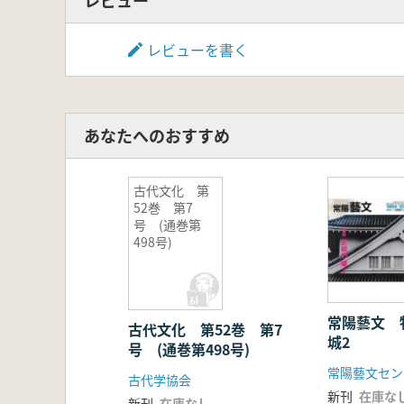
レビュー
レビューを書く
あなたへのおすすめ
古代文化 第
52巻 第7
号 (通巻第
498号)
常陽藝文 
古代文化 第52巻 第7
城2
号 (通巻第498号)
常陽藝文セン
古代学協会
新刊
在庫な
新刊
在庫なし