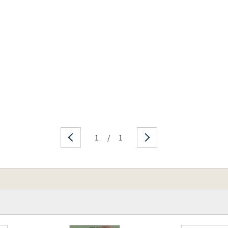
・中期地点において、銚子産の石炭製玉の未成品、剥片、破
た。
(約25,000 年前)から、縄文時代早期(約9,000 年前)～後
の遺跡という事がわかってきました。
㎡、低湿地で約65,000 ㎡とかなり広大な遺跡で、その90%以
た発掘調査は、1949～50(昭和24～25)年の國學院大学大
し、考古学的な発掘調査だけでなく、地理班、地質班、電流探
學會発行の『上代文化』第22 輯に「千葉縣銚子市粟島薹特輯」と
千葉縣銚子市公正市民館より「千葉縣銚子市粟島薹石器時代遺
、きわめて重要な資料です。
1
/
1