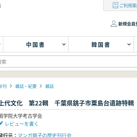
ご利用案
版
新規会員
中国書
韓国書
新刊
雑誌・紀要
雑誌
上代文化 第22輯 千葉県銚子市粟島台遺跡特輯
国学院大学考古学会
レビューを書く
発行元
マンガ銚子の歴史刊行会