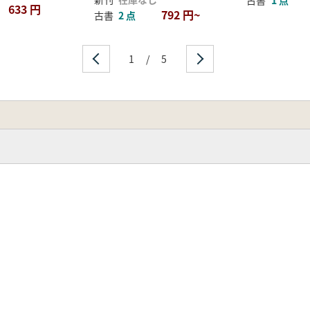
633 円
792 円~
古書
2 点
1
/
5