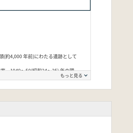
約4,000 年前)にわたる遺跡として
1949～50(昭和24～25) 年の國
もっと見る
0)年の発掘では、低湿地地点から漆塗
して特筆すべき点は、銚子産の琥珀原
されています。
刻刀形石器、縄文時代前期地点で玦状耳
珀の剥片や砕片も発見されており、縄
魚川から交易によって粟島台まで、もた