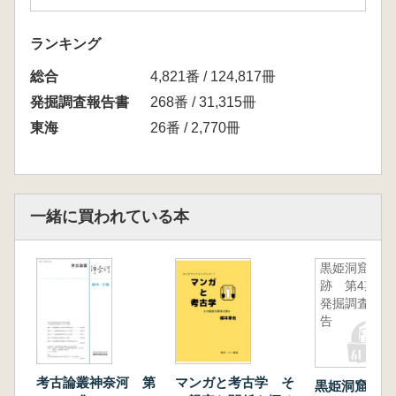
ランキング
総合
4,821番 / 124,817冊
発掘調査報告書
268番 / 31,315冊
東海
26番 / 2,770冊
一緒に買われている本
黒姫洞窟遺
跡 第4期
発掘調査報
告
考古論叢神奈河 第
マンガと考古学 そ
黒姫洞窟遺跡