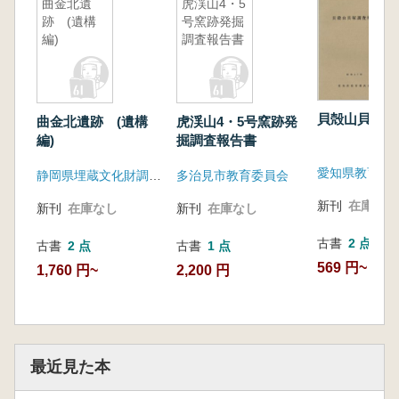
曲金北遺
虎渓山4・5
跡 (遺構
号窯跡発掘
編)
調査報告書
貝殻山貝塚調
曲金北遺跡 (遺構
虎渓山4・5号窯跡発
編)
掘調査報告書
愛知県教育委
静岡県埋蔵文化財調査研究所
多治見市教育委員会
新刊
在庫なし
新刊
在庫なし
新刊
在庫なし
古書
2 点
古書
2 点
古書
1 点
569 円~
1,760 円~
2,200 円
最近見た本