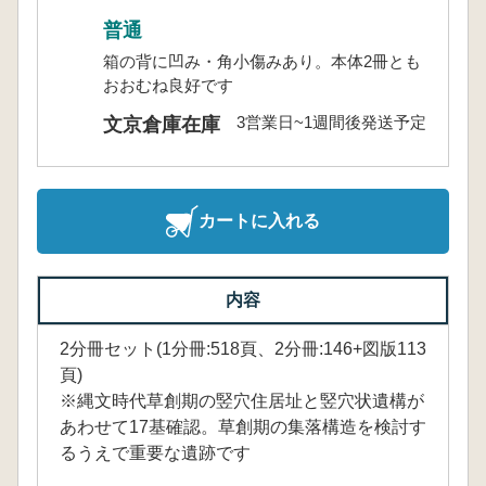
普通
箱の背に凹み・角小傷みあり。本体2冊とも
おおむね良好です
3営業日~1週間後発送予定
文京倉庫在庫
カートに入れる
内容
2分冊セット(1分冊:518頁、2分冊:146+図版113
頁)
※縄文時代草創期の竪穴住居址と竪穴状遺構が
あわせて17基確認。草創期の集落構造を検討す
るうえで重要な遺跡です