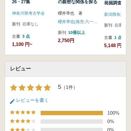
26・27集
の親密な関係を探る
発掘調査報告
神奈川県考古学会
櫻井準也 著
櫻井準也(発売:六一書房)
新刊
在庫なし
新刊
在庫なし
新刊
10冊以上
古書
3 点
古書
1 点
2,750円
1,100 円~
5,148 円
レビュー
5
（1件）
レビューを書く
100%
0%
0%