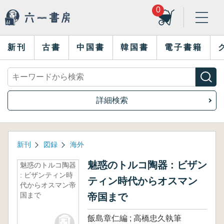
0
新刊
古書
中国書
韓国書
電子書籍
詳細検索
新刊
図録
海外
魅惑のトルコ陶器 : ビザン
魅惑のトルコ陶器
: ビザンティン時
ティン時代からオスマン
代からオスマン帝
国まで
帝国まで
飯島章仁編 ; 高橋忠久執筆