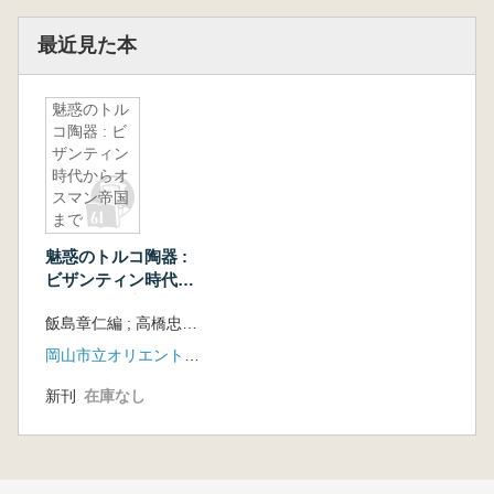
最近見た本
魅惑のトル
コ陶器 : ビ
ザンティン
時代からオ
スマン帝国
まで
魅惑のトルコ陶器 :
ビザンティン時代か
らオスマン帝国まで
飯島章仁編 ; 高橋忠久執筆
岡山市立オリエント美術館
新刊
在庫なし