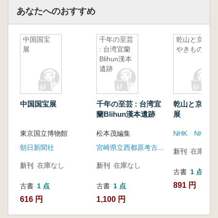
あなたへのおすすめ
中国国宝
千年の至芸
乾山と京の
展
: 台湾宜蘭
やきもの展
Blihun漢本
遺跡
中国国宝展
千年の至芸 : 台湾宜
乾山と京のや
蘭Blihun漢本遺跡
展
東京国立博物館
松本茂編集
朝日新聞社
宮崎県立西都原考古博物館
新刊
在庫なし
新刊
在庫なし
新刊
在庫なし
古書
1 点
891 円
古書
1 点
古書
1 点
616 円
1,100 円