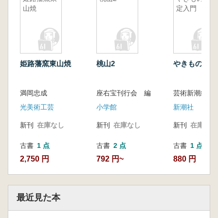
山焼
定入門
姫路藩窯東山焼
桃山2
やきもの鑑定
満岡忠成
座右宝刊行会 編
芸術新潮編集部
光美術工芸
小学館
新潮社
新刊
在庫なし
新刊
在庫なし
新刊
在庫なし
古書
1 点
古書
2 点
古書
1 点
2,750 円
792 円~
880 円
最近見た本