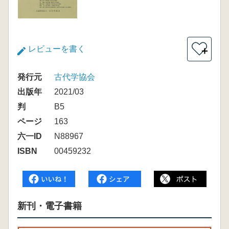
レビューを書く
＋
発行元
古代学協会
出版年
2021/03
判
B5
ページ
163
六一ID
N88967
ISBN
00459232
新刊・電子書籍