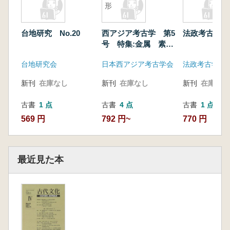
形
台地研究 No.20
西アジア考古学 第5
法政考古学 
号 特集:金属 素材
と形
台地研究会
日本西アジア考古学会
法政考古学会
新刊
在庫なし
新刊
在庫なし
新刊
在庫なし
古書
1 点
古書
4 点
古書
1 点
569 円
792 円~
770 円
最近見た本