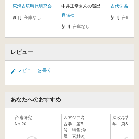
論集
号) 特輯:常
東海古墳時代研究会
中井正幸さんの還暦をお祝いする会 編
古代学協会
墳文化(上)
真陽社
新刊
在庫なし
新刊
在庫なし
新刊
在庫なし
レビュー
レビューを書く
あなたへのおすすめ
台地研究
西アジア考
法政考古
No.20
古学 第5
学 第32集
号 特集:金
属 素材と