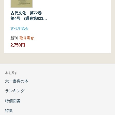
古代文化 第72巻
第4号 (通巻第623
号) 特輯:常陸の古
古代学協会
墳文化(下)
新刊
取り寄せ
2,750円
本を探す
六一書房の本
ランキング
特価図書
特集