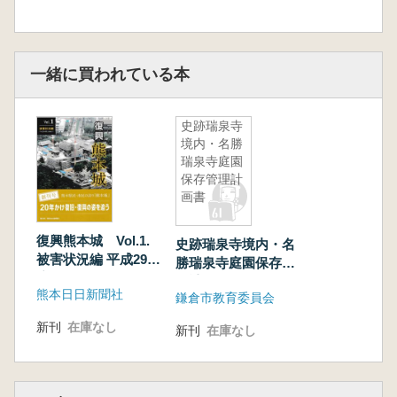
第2章 仏塔の変遷(塔の名称の変遷;塔の形の変
遷)
第3章 日本の塔の変遷
第4章 日本石造層塔巡り
一緒に買われている本
第5章 石の層塔雑話(塔への納入物;墓標となっ
た仏塔;相輪と相輪〓)
史跡瑞泉寺
境内・名勝
瑞泉寺庭園
保存管理計
画書
復興熊本城 Vol.1.
史跡瑞泉寺境内・名
被害状況編 平成29年
勝瑞泉寺庭園保存管
度上半期まで
理計画書
熊本日日新聞社
鎌倉市教育委員会
新刊
在庫なし
新刊
在庫なし