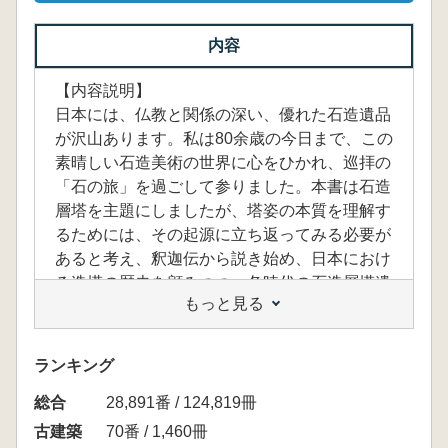
内容
【内容説明】
日本には、仏教と関係の深い、優れた石造遺品
が沢山あります。私は80余歳の今日まで、この
素晴しい石造美術の世界に心をひかれ、巡拝の
「石の旅」を過ごして参りました。本書は石造
層塔を主題にしましたが、塔姿の本質を理解す
るためには、その起源に立ち返ってみる必要が
あると考え、釈迦伝から説き始め、日本におけ
る造塔の歴史を顧みつつ、各時代の石造層塔遺
もっと見る
品を鑑賞することにしました。
【目次】
ランキング
第1章 塔の起源(目連の葬式;釈迦八塔;サンチ
総合
ーの大塔;印度における仏像;ピプラーワーの塔
28,891番 / 124,819冊
の発掘調査;よみうりランド釈迦如来殿)
古建築
70番 / 1,460冊